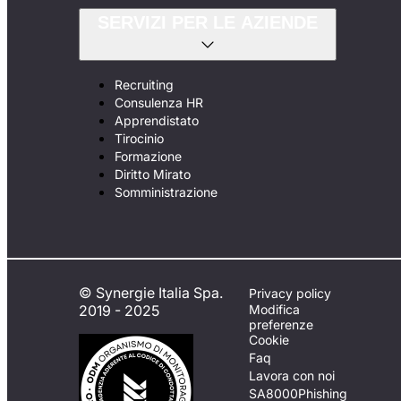
SERVIZI PER LE AZIENDE
Recruiting
Consulenza HR
Apprendistato
Tirocinio
Formazione
Diritto Mirato
Somministrazione
© Synergie Italia Spa.
Privacy policy
2019 - 2025
Modifica
preferenze
Cookie
Faq
Lavora con noi
SA8000
Phishing