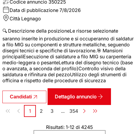
Codice annuncio
350225
Data di pubblicazione
7/8/2026
Città
Legnago
🔍 Descrizione della posizioneLe risorse selezionate
saranno inserite in produzione e si occuperanno di saldatu
a filo MIG su componenti e strutture metalliche, seguendo
disegni tecnici e specifiche di lavorazione.🎯 Mansioni
principaliEsecuzione di saldature a filo MIG su carpenteria
medio-leggera o pesanteLettura del disegno tecnico (base
o avanzata, a seconda del profilo)Controllo visivo della
saldatura e rifinitura del pezzoUtilizzo degli strumenti di
officina e rispetto delle procedure di sicurezza
Dettaglio annuncio
Candidati
Paginazione
1
2
3
...
354
Pagina
Pagina
Pagina
Pagina
Risultati: 1-12 di 4245