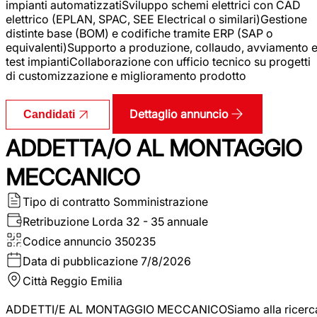
impianti automatizzatiSviluppo schemi elettrici con CAD
elettrico (EPLAN, SPAC, SEE Electrical o similari)Gestione
distinte base (BOM) e codifiche tramite ERP (SAP o
equivalenti)Supporto a produzione, collaudo, avviamento 
test impiantiCollaborazione con ufficio tecnico su progetti
di customizzazione e miglioramento prodotto
Dettaglio annuncio
Candidati
ADDETTA/O AL MONTAGGIO
MECCANICO
Tipo di contratto
Somministrazione
Retribuzione Lorda
32 - 35 annuale
Codice annuncio
350235
Data di pubblicazione
7/8/2026
Città
Reggio Emilia
ADDETTI/E AL MONTAGGIO MECCANICOSiamo alla ricerc