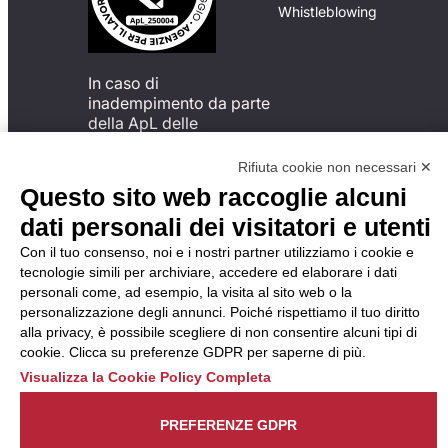
Whistleblowing
In caso di
inadempimento da parte
della ApL delle
disposizioni
del Codice di Condotta, è
Rifiuta cookie non necessari ✕
possibile presentare un
Questo sito web raccoglie alcuni
reclamo
dati personali dei visitatori e utenti
all’Organismo di
Monitoraggio utilizzando
Con il tuo consenso, noi e i nostri partner utilizziamo i cookie e
una delle modalità
tecnologie simili per archiviare, accedere ed elaborare i dati
descritte al seguente
personali come, ad esempio, la visita al sito web o la
indirizzo web
personalizzazione degli annunci. Poiché rispettiamo il tuo diritto
https://odm-
alla privacy, è possibile scegliere di non consentire alcuni tipi di
agenzielavoro.it/reclami/
.
cookie. Clicca su preferenze GDPR per saperne di più.
Visualizza la Cookie Policy Completa
PREFERENZE GDPR