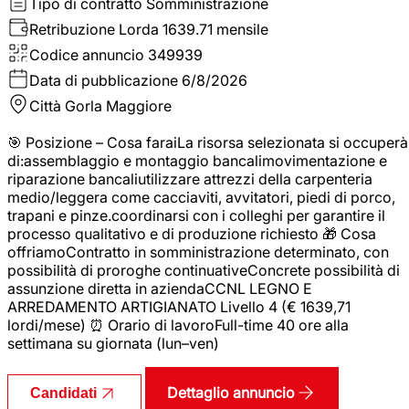
Tipo di contratto
Somministrazione
Retribuzione Lorda
1639.71 mensile
Codice annuncio
349939
Data di pubblicazione
6/8/2026
Città
Gorla Maggiore
🎯 Posizione – Cosa faraiLa risorsa selezionata si occuperà
di:assemblaggio e montaggio bancalimovimentazione e
riparazione bancaliutilizzare attrezzi della carpenteria
medio/leggera come cacciaviti, avvitatori, piedi di porco,
trapani e pinze.coordinarsi con i colleghi per garantire il
processo qualitativo e di produzione richiesto 🎁 Cosa
offriamoContratto in somministrazione determinato, con
possibilità di proroghe continuativeConcrete possibilità di
assunzione diretta in aziendaCCNL LEGNO E
ARREDAMENTO ARTIGIANATO Livello 4 (€ 1639,71
lordi/mese) ⏰ Orario di lavoroFull-time 40 ore alla
settimana su giornata (lun–ven)
Dettaglio annuncio
Candidati