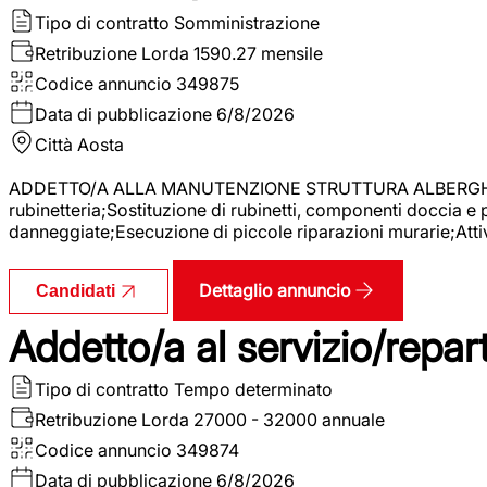
Tipo di contratto
Somministrazione
Retribuzione Lorda
1590.27 mensile
Codice annuncio
349875
Data di pubblicazione
6/8/2026
Città
Aosta
ADDETTO/A ALLA MANUTENZIONE STRUTTURA ALBERGHIERA La r
rubinetteria;Sostituzione di rubinetti, componenti doccia e
danneggiate;Esecuzione di piccole riparazioni murarie;Attivi
Dettaglio annuncio
Candidati
Addetto/a al servizio/repar
Tipo di contratto
Tempo determinato
Retribuzione Lorda
27000 - 32000 annuale
Codice annuncio
349874
Data di pubblicazione
6/8/2026