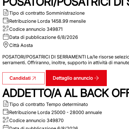
POSATORI/POSATRICI DI
Tipo di contratto
Somministrazione
Retribuzione Lorda
1458.99 mensile
Codice annuncio
349871
Data di pubblicazione
6/8/2026
Città
Aosta
POSATORI/POSATRICI DI SERRAMENTI La/le risorse selezionat
serramenti. Offriranno, inoltre, supporto in attività di man
Dettaglio annuncio
Candidati
ADDETTO/A AL BACK OF
Tipo di contratto
Tempo determinato
Retribuzione Lorda
25000 - 28000 annuale
Codice annuncio
349870
Data di pubblicazione
6/8/2026