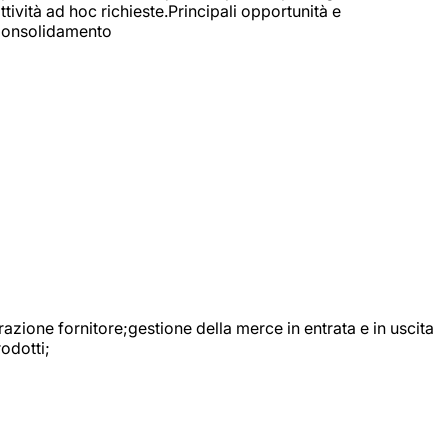
ttività ad hoc richieste.Principali opportunità e
e Consolidamento
urazione fornitore;gestione della merce in entrata e in uscita
odotti;