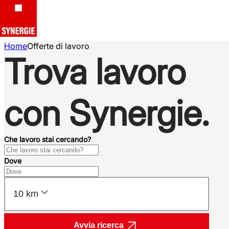
Home
Offerte di lavoro
Trova lavoro
con Synergie.
Che lavoro stai cercando?
Dove
10 km
Avvia ricerca