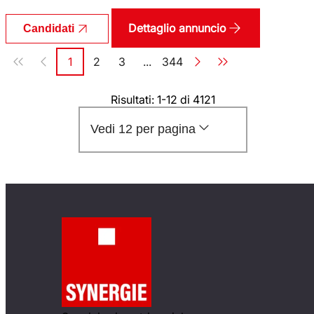
Dettaglio annuncio
Candidati
Paginazione
1
2
3
...
344
Pagina
Pagina
Pagina
Pagina
Risultati: 1-12 di 4121
Vedi 12 per pagina