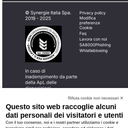
© Synergie Italia Spa.
Privacy policy
2019 - 2025
Modifica
preferenze
Cookie
Faq
Lavora con noi
SA8000
Phishing
Whistleblowing
In caso di
inadempimento da parte
della ApL delle
disposizioni
del Codice di Condotta, è
Rifiuta cookie non necessari ✕
possibile presentare un
reclamo
Questo sito web raccoglie alcuni
all’Organismo di
dati personali dei visitatori e utenti
Monitoraggio utilizzando
una delle modalità
Con il tuo consenso, noi e i nostri partner utilizziamo i cookie e