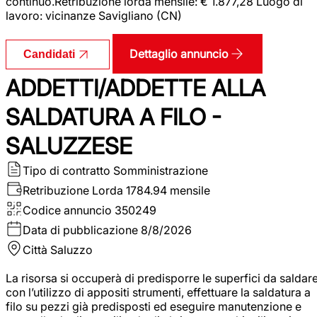
continuo.Retribuzione lorda mensile: € 1.877,28 Luogo di
lavoro: vicinanze Savigliano (CN)
Dettaglio annuncio
Candidati
ADDETTI/ADDETTE ALLA
SALDATURA A FILO -
SALUZZESE
Tipo di contratto
Somministrazione
Retribuzione Lorda
1784.94 mensile
Codice annuncio
350249
Data di pubblicazione
8/8/2026
Città
Saluzzo
La risorsa si occuperà di predisporre le superfici da saldar
con l’utilizzo di appositi strumenti, effettuare la saldatura a
filo su pezzi già predisposti ed eseguire manutenzione e