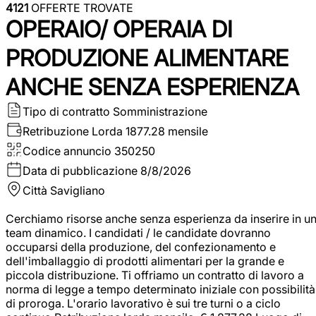
4121
OFFERTE TROVATE
OPERAIO/ OPERAIA DI
PRODUZIONE ALIMENTARE
ANCHE SENZA ESPERIENZA
Tipo di contratto
Somministrazione
Retribuzione Lorda
1877.28 mensile
Codice annuncio
350250
Data di pubblicazione
8/8/2026
Città
Savigliano
Cerchiamo risorse anche senza esperienza da inserire in u
team dinamico. I candidati / le candidate dovranno
occuparsi della produzione, del confezionamento e
dell'imballaggio di prodotti alimentari per la grande e
piccola distribuzione. Ti offriamo un contratto di lavoro a
norma di legge a tempo determinato iniziale con possibilità
di proroga. L'orario lavorativo è sui tre turni o a ciclo