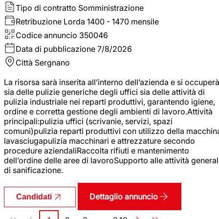
Tipo di contratto
Somministrazione
Retribuzione Lorda
1400 - 1470 mensile
Codice annuncio
350046
Data di pubblicazione
7/8/2026
Città
Sergnano
La risorsa sarà inserita all’interno dell’azienda e si occuper
sia delle pulizie generiche degli uffici sia delle attività di
pulizia industriale nei reparti produttivi, garantendo igiene,
ordine e corretta gestione degli ambienti di lavoro.Attività
principali:pulizia uffici (scrivanie, servizi, spazi
comuni)pulizia reparti produttivi con utilizzo della macchin
lavasciugapulizia macchinari e attrezzature secondo
procedure aziendaliRaccolta rifiuti e mantenimento
dell’ordine delle aree di lavoroSupporto alle attività general
di sanificazione.
Dettaglio annuncio
Candidati
Paginazione