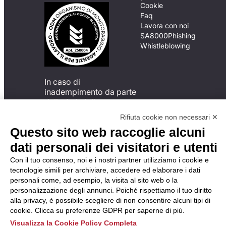
Cookie
Faq
Lavora con noi
SA8000
Phishing
Whistleblowing
In caso di
inadempimento da parte
della ApL delle
disposizioni
Rifiuta cookie non necessari ✕
del Codice di Condotta, è
Questo sito web raccoglie alcuni
possibile presentare un
reclamo
dati personali dei visitatori e utenti
all’Organismo di
Con il tuo consenso, noi e i nostri partner utilizziamo i cookie e
Monitoraggio utilizzando
tecnologie simili per archiviare, accedere ed elaborare i dati
una delle modalità
personali come, ad esempio, la visita al sito web o la
descritte al seguente
personalizzazione degli annunci. Poiché rispettiamo il tuo diritto
indirizzo web
alla privacy, è possibile scegliere di non consentire alcuni tipi di
https://odm-
cookie. Clicca su preferenze GDPR per saperne di più.
agenzielavoro.it/reclami/
.
Visualizza la Cookie Policy Completa