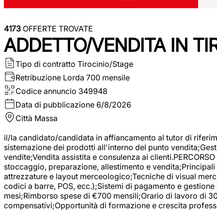
4173
OFFERTE TROVATE
ADDETTO/VENDITA IN T
Tipo di contratto
Tirocinio/Stage
Retribuzione Lorda
700 mensile
Codice annuncio
349948
Data di pubblicazione
6/8/2026
Città
Massa
il/la candidato/candidata in affiancamento al tutor di rifer
sistemazione dei prodotti all'interno del punto vendita;Gest
vendite;Vendita assistita e consulenza ai clienti.PERCORSO 
stoccaggio, preparazione, allestimento e vendita;Principali 
attrezzature e layout merceologico;Tecniche di visual mercha
codici a barre, POS, ecc.);Sistemi di pagamento e gestione 
mesi;Rimborso spese di €700 mensili;Orario di lavoro di 30 o
compensativi;Opportunità di formazione e crescita professi