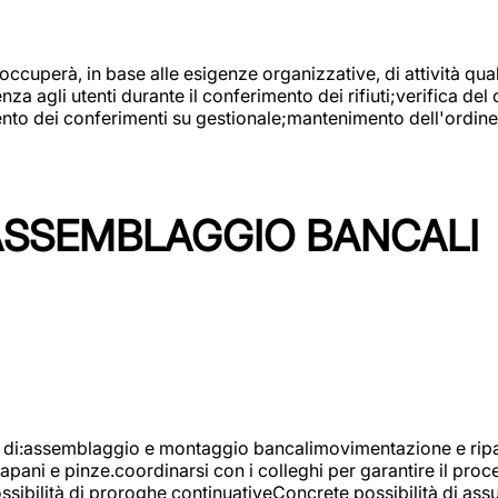
 occuperà, in base alle esigenze organizzative, di attività quali
a agli utenti durante il conferimento dei rifiuti;verifica del
ento dei conferimenti su gestionale;mantenimento dell'ordine, 
ASSEMBLAGGIO BANCALI
à di:assemblaggio e montaggio bancalimovimentazione e ripara
rapani e pinze.coordinarsi con i colleghi per garantire il pro
ossibilità di proroghe continuativeConcrete possibilità d