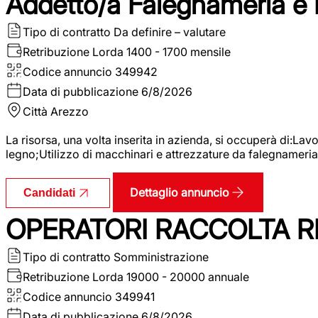
Addetto/a Falegnameria e
Tipo di contratto
Da definire – valutare
Retribuzione Lorda
1400 - 1700 mensile
Codice annuncio
349942
Data di pubblicazione
6/8/2026
Città
Arezzo
La risorsa, una volta inserita in azienda, si occuperà di:La
legno;Utilizzo di macchinari e attrezzature da falegnameria;
Dettaglio annuncio
Candidati
OPERATORI RACCOLTA RI
Tipo di contratto
Somministrazione
Retribuzione Lorda
19000 - 20000 annuale
Codice annuncio
349941
Data di pubblicazione
6/8/2026