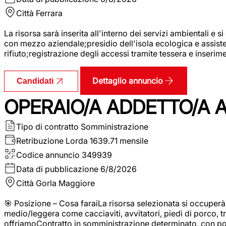
Città
Ferrara
La risorsa sarà inserita all'interno dei servizi ambientali e si
con mezzo aziendale;presidio dell'isola ecologica e assistenz
rifiuto;registrazione degli accessi tramite tessera e inserim
Dettaglio annuncio
Candidati
OPERAIO/A ADDETTO/A 
Tipo di contratto
Somministrazione
Retribuzione Lorda
1639.71 mensile
Codice annuncio
349939
Data di pubblicazione
6/8/2026
Città
Gorla Maggiore
🎯 Posizione – Cosa faraiLa risorsa selezionata si occuper
medio/leggera come cacciaviti, avvitatori, piedi di porco, t
offriamoContratto in somministrazione determinato, con p