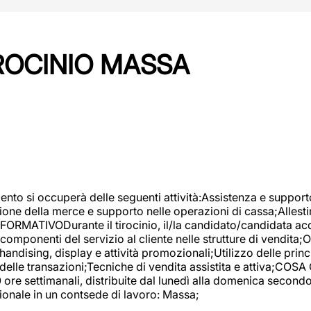
IROCINIO MASSA
imento si occuperà delle seguenti attività:Assistenza e support
ione della merce e supporto nelle operazioni di cassa;Allesti
FORMATIVODurante il tirocinio, il/la candidato/candidata acq
componenti del servizio al cliente nelle strutture di vendita
ndising, display e attività promozionali;Utilizzo delle princi
delle transazioni;Tecniche di vendita assistita e attiva;COS
re settimanali, distribuite dal lunedì alla domenica secondo 
onale in un contsede di lavoro: Massa;