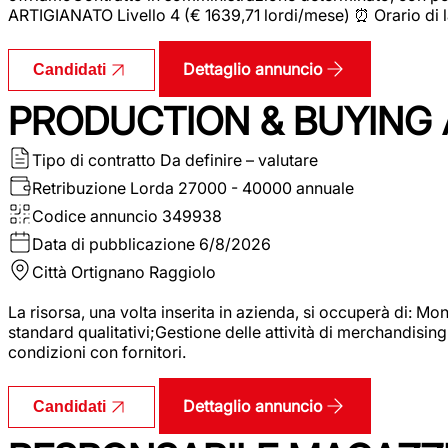
ARTIGIANATO Livello 4 (€ 1639,71 lordi/mese) ⏰ Orario di l
Dettaglio annuncio
Candidati
PRODUCTION & BUYING A
Tipo di contratto
Da definire – valutare
Retribuzione Lorda
27000 - 40000 annuale
Codice annuncio
349938
Data di pubblicazione
6/8/2026
Città
Ortignano Raggiolo
La risorsa, una volta inserita in azienda, si occuperà di: M
standard qualitativi;Gestione delle attività di merchandising
condizioni con fornitori.
Dettaglio annuncio
Candidati