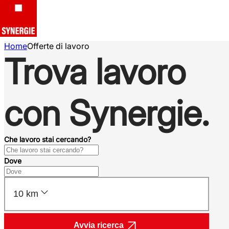
Home
Offerte di lavoro
Trova lavoro
con Synergie.
Che lavoro stai cercando?
Dove
10 km
Avvia ricerca