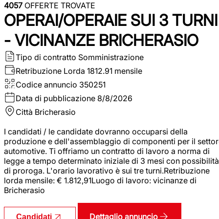
4057
OFFERTE TROVATE
OPERAI/OPERAIE SUI 3 TURNI
- VICINANZE BRICHERASIO
Tipo di contratto
Somministrazione
Retribuzione Lorda
1812.91 mensile
Codice annuncio
350251
Data di pubblicazione
8/8/2026
Città
Bricherasio
I candidati / le candidate dovranno occuparsi della
produzione e dell'assemblaggio di componenti per il setto
automotive. Ti offriamo un contratto di lavoro a norma di
legge a tempo determinato iniziale di 3 mesi con possibilità
di proroga. L'orario lavorativo è sui tre turni.Retribuzione
lorda mensile: € 1.812,91Luogo di lavoro: vicinanze di
Bricherasio
Dettaglio annuncio
Candidati