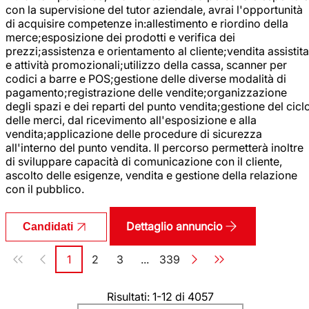
con la supervisione del tutor aziendale, avrai l'opportunità
di acquisire competenze in:allestimento e riordino della
merce;esposizione dei prodotti e verifica dei
prezzi;assistenza e orientamento al cliente;vendita assistita
e attività promozionali;utilizzo della cassa, scanner per
codici a barre e POS;gestione delle diverse modalità di
pagamento;registrazione delle vendite;organizzazione
degli spazi e dei reparti del punto vendita;gestione del cicl
delle merci, dal ricevimento all'esposizione e alla
vendita;applicazione delle procedure di sicurezza
all'interno del punto vendita. Il percorso permetterà inoltre
di sviluppare capacità di comunicazione con il cliente,
ascolto delle esigenze, vendita e gestione della relazione
con il pubblico.
Dettaglio annuncio
Candidati
Paginazione
1
2
3
...
339
Pagina
Pagina
Pagina
Pagina
Risultati: 1-12 di 4057