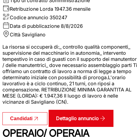
Tipo di contratto
Somministrazione
Retribuzione Lorda
1947.36 mensile
Codice annuncio
350247
Data di pubblicazione
8/8/2026
Città
Savigliano
La risorsa si occuperà di:_ controllo qualità componenti_
supervisione del macchinario in autonomia_ intervento
tempestivo in caso di guasti con il supporto dei manutentor
/ delle manutentrici_ dove necessario assemblaggio parti T
offriamo un contratto di lavoro a norma di legge a tempo
determinato iniziale con possibilità di proroga.L'orario
lavorativo è a ciclo continuo, 21 turni, con riposi a
compensazione. RETRIBUZIONE MINIMA GARANTITA AL
MESE (LORDA): € 1.947,36 Il luogo di lavoro è nelle
vicinanze di Savigliano (CN).
Dettaglio annuncio
Candidati
OPERAIO/ OPERAIA