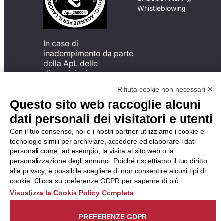
Whistleblowing
In caso di
inadempimento da parte
della ApL delle
disposizioni
del Codice di Condotta, è
Rifiuta cookie non necessari ✕
possibile presentare un
Questo sito web raccoglie alcuni
reclamo
all’Organismo di
dati personali dei visitatori e utenti
Monitoraggio utilizzando
Con il tuo consenso, noi e i nostri partner utilizziamo i cookie e
una delle modalità
tecnologie simili per archiviare, accedere ed elaborare i dati
descritte al seguente
personali come, ad esempio, la visita al sito web o la
indirizzo web
personalizzazione degli annunci. Poiché rispettiamo il tuo diritto
https://odm-
alla privacy, è possibile scegliere di non consentire alcuni tipi di
agenzielavoro.it/reclami/
.
cookie. Clicca su preferenze GDPR per saperne di più.
Visualizza la Cookie Policy Completa
PREFERENZE GDPR