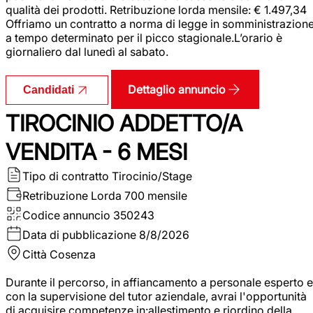
qualità dei prodotti. Retribuzione lorda mensile: € 1.497,34
Offriamo un contratto a norma di legge in somministrazion
a tempo determinato per il picco stagionale.L’orario è
giornaliero dal lunedì al sabato.
Dettaglio annuncio
Candidati
TIROCINIO ADDETTO/A
VENDITA - 6 MESI
Tipo di contratto
Tirocinio/Stage
Retribuzione Lorda
700 mensile
Codice annuncio
350243
Data di pubblicazione
8/8/2026
Città
Cosenza
Durante il percorso, in affiancamento a personale esperto e
con la supervisione del tutor aziendale, avrai l'opportunità
di acquisire competenze in:allestimento e riordino della