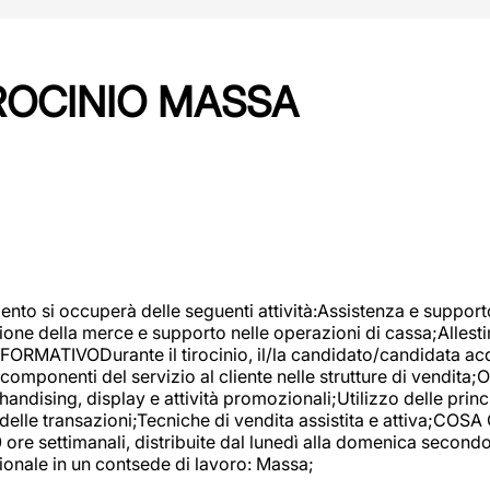
IROCINIO MASSA
imento si occuperà delle seguenti attività:Assistenza e support
ione della merce e supporto nelle operazioni di cassa;Allesti
FORMATIVODurante il tirocinio, il/la candidato/candidata acq
componenti del servizio al cliente nelle strutture di vendita
ndising, display e attività promozionali;Utilizzo delle princi
delle transazioni;Tecniche di vendita assistita e attiva;COS
re settimanali, distribuite dal lunedì alla domenica secondo 
onale in un contsede di lavoro: Massa;