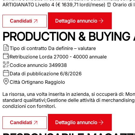
ARTIGIANATO Livello 4 (€ 1639,71 lordi/mese) ⏰ Orario di l
Dettaglio annuncio
Candidati
PRODUCTION & BUYING A
Tipo di contratto
Da definire – valutare
Retribuzione Lorda
27000 - 40000 annuale
Codice annuncio
349938
Data di pubblicazione
6/8/2026
Città
Ortignano Raggiolo
La risorsa, una volta inserita in azienda, si occuperà di: M
standard qualitativi;Gestione delle attività di merchandising
condizioni con fornitori.
Dettaglio annuncio
Candidati