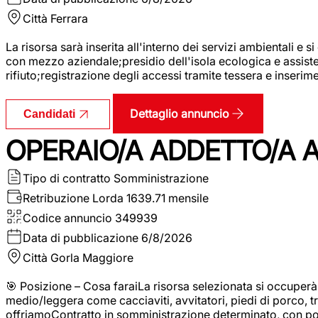
Città
Ferrara
La risorsa sarà inserita all'interno dei servizi ambientali e si
con mezzo aziendale;presidio dell'isola ecologica e assistenz
rifiuto;registrazione degli accessi tramite tessera e inserim
Dettaglio annuncio
Candidati
OPERAIO/A ADDETTO/A 
Tipo di contratto
Somministrazione
Retribuzione Lorda
1639.71 mensile
Codice annuncio
349939
Data di pubblicazione
6/8/2026
Città
Gorla Maggiore
🎯 Posizione – Cosa faraiLa risorsa selezionata si occuper
medio/leggera come cacciaviti, avvitatori, piedi di porco, t
offriamoContratto in somministrazione determinato, con p