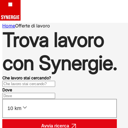
Home
Offerte di lavoro
Trova lavoro
con Synergie.
Che lavoro stai cercando?
Dove
10 km
Avvia ricerca