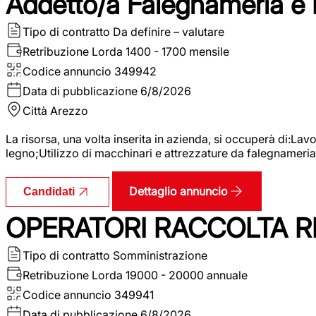
Addetto/a Falegnameria e
Tipo di contratto
Da definire – valutare
Retribuzione Lorda
1400 - 1700 mensile
Codice annuncio
349942
Data di pubblicazione
6/8/2026
Città
Arezzo
La risorsa, una volta inserita in azienda, si occuperà di:La
legno;Utilizzo di macchinari e attrezzature da falegnameria;
Dettaglio annuncio
Candidati
OPERATORI RACCOLTA RI
Tipo di contratto
Somministrazione
Retribuzione Lorda
19000 - 20000 annuale
Codice annuncio
349941
Data di pubblicazione
6/8/2026