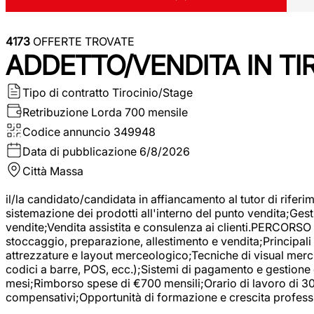
4173
OFFERTE TROVATE
ADDETTO/VENDITA IN T
Tipo di contratto
Tirocinio/Stage
Retribuzione Lorda
700 mensile
Codice annuncio
349948
Data di pubblicazione
6/8/2026
Città
Massa
il/la candidato/candidata in affiancamento al tutor di rifer
sistemazione dei prodotti all'interno del punto vendita;Gest
vendite;Vendita assistita e consulenza ai clienti.PERCORSO 
stoccaggio, preparazione, allestimento e vendita;Principali 
attrezzature e layout merceologico;Tecniche di visual mercha
codici a barre, POS, ecc.);Sistemi di pagamento e gestione 
mesi;Rimborso spese di €700 mensili;Orario di lavoro di 30 o
compensativi;Opportunità di formazione e crescita professi