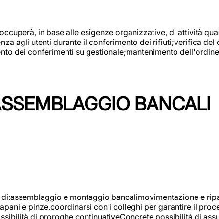
 occuperà, in base alle esigenze organizzative, di attività quali
a agli utenti durante il conferimento dei rifiuti;verifica del
ento dei conferimenti su gestionale;mantenimento dell'ordine, 
ASSEMBLAGGIO BANCALI
à di:assemblaggio e montaggio bancalimovimentazione e ripara
rapani e pinze.coordinarsi con i colleghi per garantire il pro
ossibilità di proroghe continuativeConcrete possibilità d