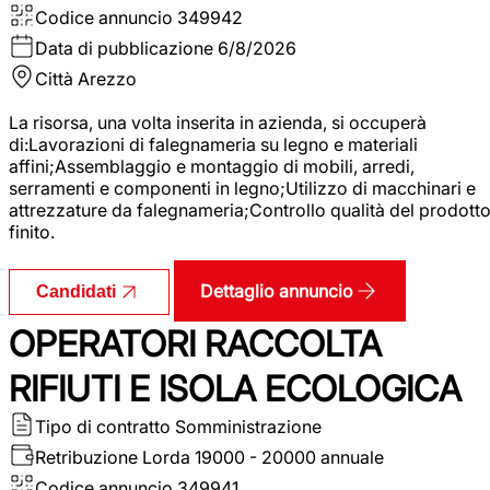
Codice annuncio
349942
Data di pubblicazione
6/8/2026
Città
Arezzo
La risorsa, una volta inserita in azienda, si occuperà
di:Lavorazioni di falegnameria su legno e materiali
affini;Assemblaggio e montaggio di mobili, arredi,
serramenti e componenti in legno;Utilizzo di macchinari e
attrezzature da falegnameria;Controllo qualità del prodott
finito.
Dettaglio annuncio
Candidati
OPERATORI RACCOLTA
RIFIUTI E ISOLA ECOLOGICA
Tipo di contratto
Somministrazione
Retribuzione Lorda
19000 - 20000 annuale
Codice annuncio
349941