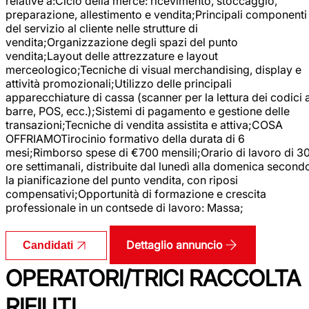
relative a:Ciclo della merce: ricevimento, stoccaggio,
preparazione, allestimento e vendita;Principali componenti
del servizio al cliente nelle strutture di
vendita;Organizzazione degli spazi del punto
vendita;Layout delle attrezzature e layout
merceologico;Tecniche di visual merchandising, display e
attività promozionali;Utilizzo delle principali
apparecchiature di cassa (scanner per la lettura dei codici 
barre, POS, ecc.);Sistemi di pagamento e gestione delle
transazioni;Tecniche di vendita assistita e attiva;COSA
OFFRIAMOTirocinio formativo della durata di 6
mesi;Rimborso spese di €700 mensili;Orario di lavoro di 3
ore settimanali, distribuite dal lunedì alla domenica second
la pianificazione del punto vendita, con riposi
compensativi;Opportunità di formazione e crescita
professionale in un contsede di lavoro: Massa;
Dettaglio annuncio
Candidati
OPERATORI/TRICI RACCOLTA
RIFIUTI