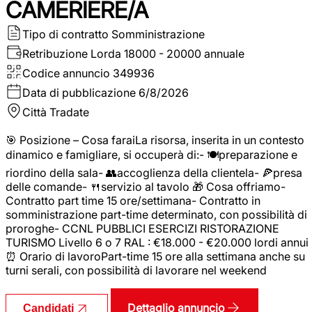
CAMERIERE/A
Tipo di contratto
Somministrazione
Retribuzione Lorda
18000 - 20000 annuale
Codice annuncio
349936
Data di pubblicazione
6/8/2026
Città
Tradate
🎯 Posizione – Cosa faraiLa risorsa, inserita in un contesto
dinamico e famigliare, si occuperà di:- 🍽️preparazione e
riordino della sala- 👥accoglienza della clientela- 🍕presa
delle comande- 🍴servizio al tavolo 🎁 Cosa offriamo-
Contratto part time 15 ore/settimana- Contratto in
somministrazione part-time determinato, con possibilità di
proroghe- CCNL PUBBLICI ESERCIZI RISTORAZIONE
TURISMO Livello 6 o 7 RAL : €18.000 - €20.000 lordi annui
⏰ Orario di lavoroPart-time 15 ore alla settimana anche su
turni serali, con possibilità di lavorare nel weekend
Dettaglio annuncio
Candidati