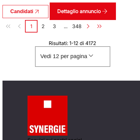
Dettaglio annuncio
Candidati
Paginazione
1
2
3
...
348
Pagina
Pagina
Pagina
Pagina
Risultati: 1-12 di 4172
Vedi 12 per pagina