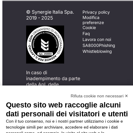
© Synergie Italia Spa.
Privacy policy
2019 - 2025
Modifica
preferenze
Cookie
Faq
Lavora con noi
SA8000
Phishing
Whistleblowing
In caso di
inadempimento da parte
della ApL delle
disposizioni
del Codice di Condotta, è
Rifiuta cookie non necessari ✕
possibile presentare un
Questo sito web raccoglie alcuni
reclamo
dati personali dei visitatori e utenti
all’Organismo di
Monitoraggio utilizzando
Con il tuo consenso, noi e i nostri partner utilizziamo i cookie e
una delle modalità
tecnologie simili per archiviare, accedere ed elaborare i dati
descritte al seguente