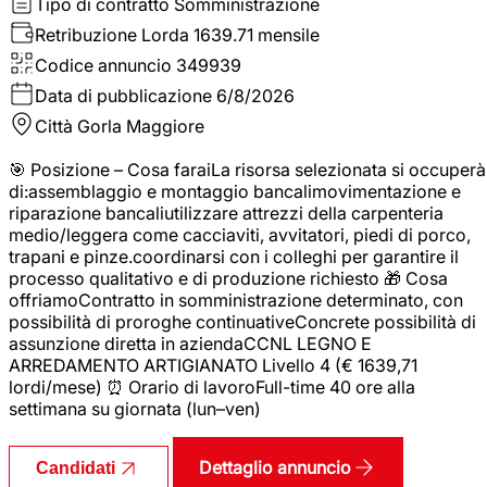
Tipo di contratto
Somministrazione
Retribuzione Lorda
1639.71 mensile
Codice annuncio
349939
Data di pubblicazione
6/8/2026
Città
Gorla Maggiore
🎯 Posizione – Cosa faraiLa risorsa selezionata si occuperà
di:assemblaggio e montaggio bancalimovimentazione e
riparazione bancaliutilizzare attrezzi della carpenteria
medio/leggera come cacciaviti, avvitatori, piedi di porco,
trapani e pinze.coordinarsi con i colleghi per garantire il
processo qualitativo e di produzione richiesto 🎁 Cosa
offriamoContratto in somministrazione determinato, con
possibilità di proroghe continuativeConcrete possibilità di
assunzione diretta in aziendaCCNL LEGNO E
ARREDAMENTO ARTIGIANATO Livello 4 (€ 1639,71
lordi/mese) ⏰ Orario di lavoroFull-time 40 ore alla
settimana su giornata (lun–ven)
Dettaglio annuncio
Candidati