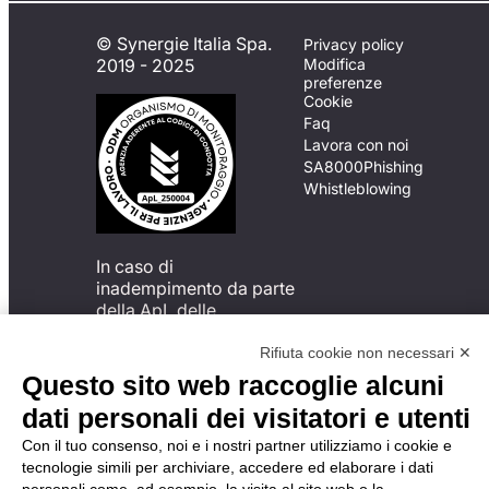
© Synergie Italia Spa.
Privacy policy
2019 - 2025
Modifica
preferenze
Cookie
Faq
Lavora con noi
SA8000
Phishing
Whistleblowing
In caso di
inadempimento da parte
della ApL delle
disposizioni
del Codice di Condotta, è
Rifiuta cookie non necessari ✕
possibile presentare un
Questo sito web raccoglie alcuni
reclamo
dati personali dei visitatori e utenti
all’Organismo di
Monitoraggio utilizzando
Con il tuo consenso, noi e i nostri partner utilizziamo i cookie e
una delle modalità
tecnologie simili per archiviare, accedere ed elaborare i dati
descritte al seguente