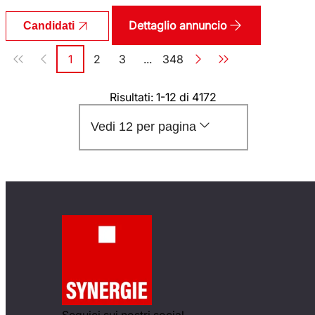
Dettaglio annuncio
Candidati
Paginazione
1
2
3
...
348
Pagina
Pagina
Pagina
Pagina
Risultati: 1-12 di 4172
Vedi 12 per pagina