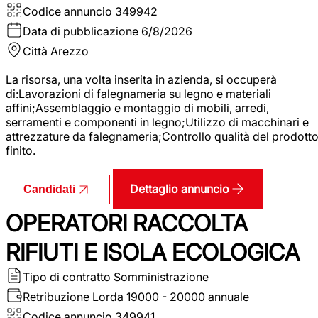
Codice annuncio
349942
Data di pubblicazione
6/8/2026
Città
Arezzo
La risorsa, una volta inserita in azienda, si occuperà
di:Lavorazioni di falegnameria su legno e materiali
affini;Assemblaggio e montaggio di mobili, arredi,
serramenti e componenti in legno;Utilizzo di macchinari e
attrezzature da falegnameria;Controllo qualità del prodott
finito.
Dettaglio annuncio
Candidati
OPERATORI RACCOLTA
RIFIUTI E ISOLA ECOLOGICA
Tipo di contratto
Somministrazione
Retribuzione Lorda
19000 - 20000 annuale
Codice annuncio
349941