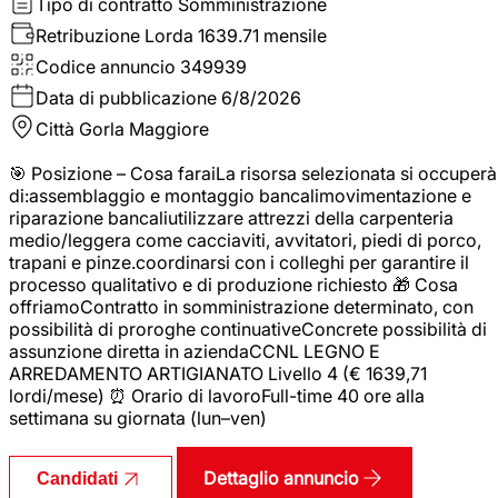
Tipo di contratto
Somministrazione
Retribuzione Lorda
1639.71 mensile
Codice annuncio
349939
Data di pubblicazione
6/8/2026
Città
Gorla Maggiore
🎯 Posizione – Cosa faraiLa risorsa selezionata si occuperà
di:assemblaggio e montaggio bancalimovimentazione e
riparazione bancaliutilizzare attrezzi della carpenteria
medio/leggera come cacciaviti, avvitatori, piedi di porco,
trapani e pinze.coordinarsi con i colleghi per garantire il
processo qualitativo e di produzione richiesto 🎁 Cosa
offriamoContratto in somministrazione determinato, con
possibilità di proroghe continuativeConcrete possibilità di
assunzione diretta in aziendaCCNL LEGNO E
ARREDAMENTO ARTIGIANATO Livello 4 (€ 1639,71
lordi/mese) ⏰ Orario di lavoroFull-time 40 ore alla
settimana su giornata (lun–ven)
Dettaglio annuncio
Candidati