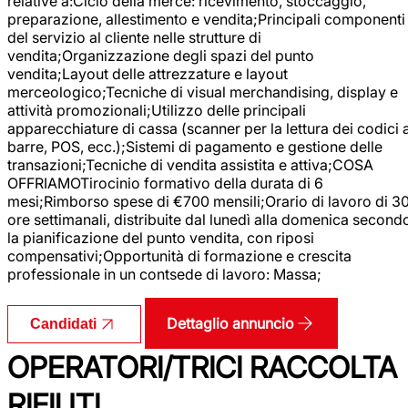
relative a:Ciclo della merce: ricevimento, stoccaggio,
preparazione, allestimento e vendita;Principali componenti
del servizio al cliente nelle strutture di
vendita;Organizzazione degli spazi del punto
vendita;Layout delle attrezzature e layout
merceologico;Tecniche di visual merchandising, display e
attività promozionali;Utilizzo delle principali
apparecchiature di cassa (scanner per la lettura dei codici 
barre, POS, ecc.);Sistemi di pagamento e gestione delle
transazioni;Tecniche di vendita assistita e attiva;COSA
OFFRIAMOTirocinio formativo della durata di 6
mesi;Rimborso spese di €700 mensili;Orario di lavoro di 3
ore settimanali, distribuite dal lunedì alla domenica second
la pianificazione del punto vendita, con riposi
compensativi;Opportunità di formazione e crescita
professionale in un contsede di lavoro: Massa;
Dettaglio annuncio
Candidati
OPERATORI/TRICI RACCOLTA
RIFIUTI