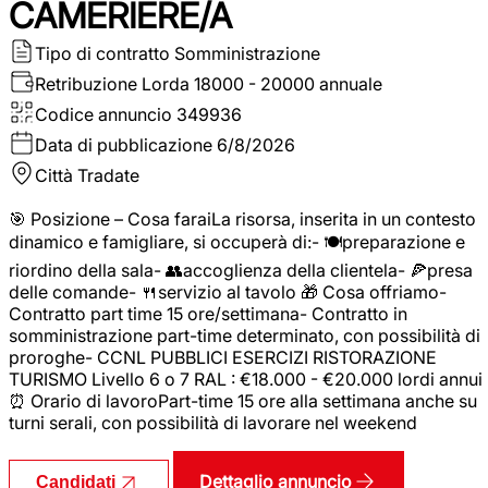
CAMERIERE/A
Tipo di contratto
Somministrazione
Retribuzione Lorda
18000 - 20000 annuale
Codice annuncio
349936
Data di pubblicazione
6/8/2026
Città
Tradate
🎯 Posizione – Cosa faraiLa risorsa, inserita in un contesto
dinamico e famigliare, si occuperà di:- 🍽️preparazione e
riordino della sala- 👥accoglienza della clientela- 🍕presa
delle comande- 🍴servizio al tavolo 🎁 Cosa offriamo-
Contratto part time 15 ore/settimana- Contratto in
somministrazione part-time determinato, con possibilità di
proroghe- CCNL PUBBLICI ESERCIZI RISTORAZIONE
TURISMO Livello 6 o 7 RAL : €18.000 - €20.000 lordi annui
⏰ Orario di lavoroPart-time 15 ore alla settimana anche su
turni serali, con possibilità di lavorare nel weekend
Dettaglio annuncio
Candidati