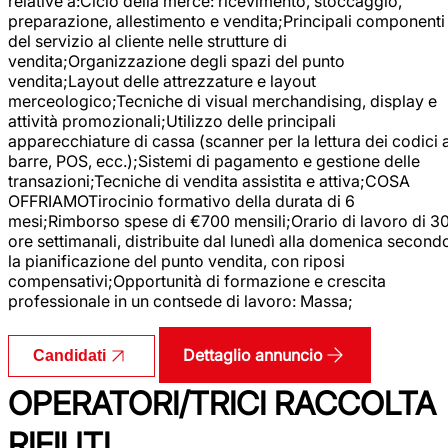
relative a:Ciclo della merce: ricevimento, stoccaggio,
preparazione, allestimento e vendita;Principali componenti
del servizio al cliente nelle strutture di
vendita;Organizzazione degli spazi del punto
vendita;Layout delle attrezzature e layout
merceologico;Tecniche di visual merchandising, display e
attività promozionali;Utilizzo delle principali
apparecchiature di cassa (scanner per la lettura dei codici 
barre, POS, ecc.);Sistemi di pagamento e gestione delle
transazioni;Tecniche di vendita assistita e attiva;COSA
OFFRIAMOTirocinio formativo della durata di 6
mesi;Rimborso spese di €700 mensili;Orario di lavoro di 3
ore settimanali, distribuite dal lunedì alla domenica second
la pianificazione del punto vendita, con riposi
compensativi;Opportunità di formazione e crescita
professionale in un contsede di lavoro: Massa;
Dettaglio annuncio
Candidati
OPERATORI/TRICI RACCOLTA
RIFIUTI