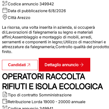
Codice annuncio
349942
Data di pubblicazione
6/8/2026
Città
Arezzo
La risorsa, una volta inserita in azienda, si occuperà
di:Lavorazioni di falegnameria su legno e materiali
affini;Assemblaggio e montaggio di mobili, arredi,
serramenti e componenti in legno;Utilizzo di macchinari e
attrezzature da falegnameria;Controllo qualità del prodott
finito.
Dettaglio annuncio
Candidati
OPERATORI RACCOLTA
RIFIUTI E ISOLA ECOLOGICA
Tipo di contratto
Somministrazione
Retribuzione Lorda
19000 - 20000 annuale
Codice annuncio
349941