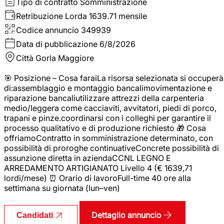
Tipo di contratto
Somministrazione
Retribuzione Lorda
1639.71 mensile
Codice annuncio
349939
Data di pubblicazione
6/8/2026
Città
Gorla Maggiore
🎯 Posizione – Cosa faraiLa risorsa selezionata si occuperà
di:assemblaggio e montaggio bancalimovimentazione e
riparazione bancaliutilizzare attrezzi della carpenteria
medio/leggera come cacciaviti, avvitatori, piedi di porco,
trapani e pinze.coordinarsi con i colleghi per garantire il
processo qualitativo e di produzione richiesto 🎁 Cosa
offriamoContratto in somministrazione determinato, con
possibilità di proroghe continuativeConcrete possibilità di
assunzione diretta in aziendaCCNL LEGNO E
ARREDAMENTO ARTIGIANATO Livello 4 (€ 1639,71
lordi/mese) ⏰ Orario di lavoroFull-time 40 ore alla
settimana su giornata (lun–ven)
Dettaglio annuncio
Candidati