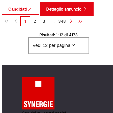
Dettaglio annuncio
Candidati
Paginazione
1
2
3
...
348
Pagina
Pagina
Pagina
Pagina
Risultati: 1-12 di 4173
Vedi 12 per pagina