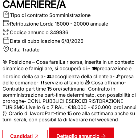
CAMERIERE/A
Tipo di contratto
Somministrazione
Retribuzione Lorda
18000 - 20000 annuale
Codice annuncio
349936
Data di pubblicazione
6/8/2026
Città
Tradate
🎯 Posizione – Cosa faraiLa risorsa, inserita in un contesto
dinamico e famigliare, si occuperà di:- 🍽️preparazione e
riordino della sala- 👥accoglienza della clientela- 🍕presa
delle comande- 🍴servizio al tavolo 🎁 Cosa offriamo-
Contratto part time 15 ore/settimana- Contratto in
somministrazione part-time determinato, con possibilità di
proroghe- CCNL PUBBLICI ESERCIZI RISTORAZIONE
TURISMO Livello 6 o 7 RAL : €18.000 - €20.000 lordi annui
⏰ Orario di lavoroPart-time 15 ore alla settimana anche su
turni serali, con possibilità di lavorare nel weekend
Dettaglio annuncio
Candidati