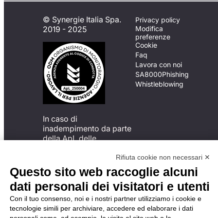
© Synergie Italia Spa.
Privacy policy
2019 - 2025
Modifica
preferenze
Cookie
Faq
Lavora con noi
SA8000
Phishing
Whistleblowing
In caso di
inadempimento da parte
della ApL delle
disposizioni
del Codice di Condotta, è
Rifiuta cookie non necessari ✕
possibile presentare un
Questo sito web raccoglie alcuni
reclamo
dati personali dei visitatori e utenti
all’Organismo di
Monitoraggio utilizzando
Con il tuo consenso, noi e i nostri partner utilizziamo i cookie e
una delle modalità
tecnologie simili per archiviare, accedere ed elaborare i dati
descritte al seguente