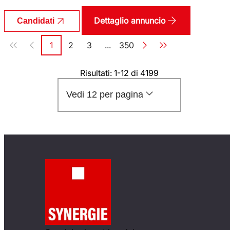
Dettaglio annuncio
Candidati
Paginazione
1
2
3
...
350
Pagina
Pagina
Pagina
Pagina
Risultati: 1-12 di 4199
Vedi 12 per pagina