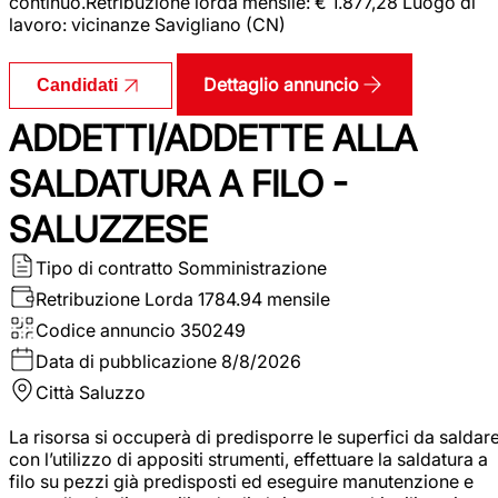
continuo.Retribuzione lorda mensile: € 1.877,28 Luogo di
lavoro: vicinanze Savigliano (CN)
Dettaglio annuncio
Candidati
ADDETTI/ADDETTE ALLA
SALDATURA A FILO -
SALUZZESE
Tipo di contratto
Somministrazione
Retribuzione Lorda
1784.94 mensile
Codice annuncio
350249
Data di pubblicazione
8/8/2026
Città
Saluzzo
La risorsa si occuperà di predisporre le superfici da saldar
con l’utilizzo di appositi strumenti, effettuare la saldatura a
filo su pezzi già predisposti ed eseguire manutenzione e