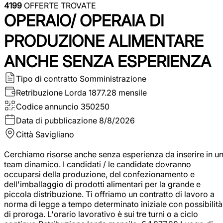
4199
OFFERTE TROVATE
OPERAIO/ OPERAIA DI
PRODUZIONE ALIMENTARE
ANCHE SENZA ESPERIENZA
Tipo di contratto
Somministrazione
Retribuzione Lorda
1877.28 mensile
Codice annuncio
350250
Data di pubblicazione
8/8/2026
Città
Savigliano
Cerchiamo risorse anche senza esperienza da inserire in u
team dinamico. I candidati / le candidate dovranno
occuparsi della produzione, del confezionamento e
dell'imballaggio di prodotti alimentari per la grande e
piccola distribuzione. Ti offriamo un contratto di lavoro a
norma di legge a tempo determinato iniziale con possibilità
di proroga. L'orario lavorativo è sui tre turni o a ciclo