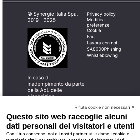
© Synergie Italia Spa.
Privacy policy
2019 - 2025
Modifica
preferenze
Cookie
Faq
Lavora con noi
SA8000
Phishing
Whistleblowing
In caso di
inadempimento da parte
della ApL delle
disposizioni
del Codice di Condotta, è
Rifiuta cookie non necessari ✕
possibile presentare un
reclamo
Questo sito web raccoglie alcuni
all’Organismo di
dati personali dei visitatori e utenti
Monitoraggio utilizzando
una delle modalità
Con il tuo consenso, noi e i nostri partner utilizziamo i cookie e