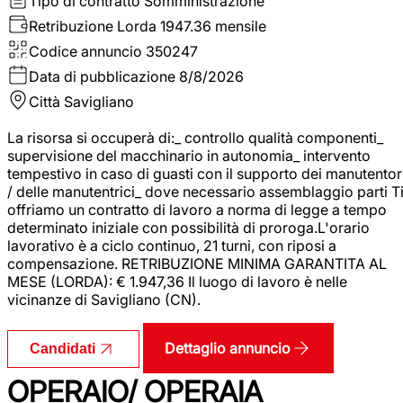
Tipo di contratto
Somministrazione
Retribuzione Lorda
1947.36 mensile
Codice annuncio
350247
Data di pubblicazione
8/8/2026
Città
Savigliano
La risorsa si occuperà di:_ controllo qualità componenti_
supervisione del macchinario in autonomia_ intervento
tempestivo in caso di guasti con il supporto dei manutentor
/ delle manutentrici_ dove necessario assemblaggio parti T
offriamo un contratto di lavoro a norma di legge a tempo
determinato iniziale con possibilità di proroga.L'orario
lavorativo è a ciclo continuo, 21 turni, con riposi a
compensazione. RETRIBUZIONE MINIMA GARANTITA AL
MESE (LORDA): € 1.947,36 Il luogo di lavoro è nelle
vicinanze di Savigliano (CN).
Dettaglio annuncio
Candidati
OPERAIO/ OPERAIA