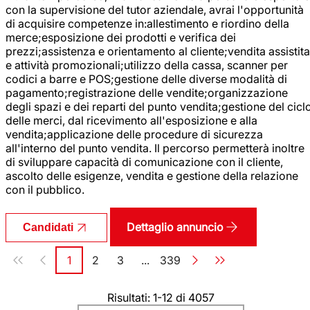
con la supervisione del tutor aziendale, avrai l'opportunità
di acquisire competenze in:allestimento e riordino della
merce;esposizione dei prodotti e verifica dei
prezzi;assistenza e orientamento al cliente;vendita assistita
e attività promozionali;utilizzo della cassa, scanner per
codici a barre e POS;gestione delle diverse modalità di
pagamento;registrazione delle vendite;organizzazione
degli spazi e dei reparti del punto vendita;gestione del cicl
delle merci, dal ricevimento all'esposizione e alla
vendita;applicazione delle procedure di sicurezza
all'interno del punto vendita. Il percorso permetterà inoltre
di sviluppare capacità di comunicazione con il cliente,
ascolto delle esigenze, vendita e gestione della relazione
con il pubblico.
Dettaglio annuncio
Candidati
Paginazione
1
2
3
...
339
Pagina
Pagina
Pagina
Pagina
Risultati: 1-12 di 4057