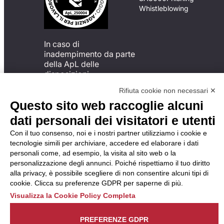
Whistleblowing
In caso di
inadempimento da parte
della ApL delle
disposizioni
del Codice di Condotta, è
Rifiuta cookie non necessari ✕
possibile presentare un
Questo sito web raccoglie alcuni
reclamo
all’Organismo di
dati personali dei visitatori e utenti
Monitoraggio utilizzando
Con il tuo consenso, noi e i nostri partner utilizziamo i cookie e
una delle modalità
tecnologie simili per archiviare, accedere ed elaborare i dati
descritte al seguente
personali come, ad esempio, la visita al sito web o la
indirizzo web
personalizzazione degli annunci. Poiché rispettiamo il tuo diritto
https://odm-
alla privacy, è possibile scegliere di non consentire alcuni tipi di
agenzielavoro.it/reclami/
.
cookie. Clicca su preferenze GDPR per saperne di più.
Visualizza la Cookie Policy Completa
PREFERENZE GDPR