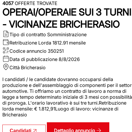
4057
OFFERTE TROVATE
OPERAI/OPERAIE SUI 3 TURNI
- VICINANZE BRICHERASIO
Tipo di contratto
Somministrazione
Retribuzione Lorda
1812.91 mensile
Codice annuncio
350251
Data di pubblicazione
8/8/2026
Città
Bricherasio
I candidati / le candidate dovranno occuparsi della
produzione e dell'assemblaggio di componenti per il setto
automotive. Ti offriamo un contratto di lavoro a norma di
legge a tempo determinato iniziale di 3 mesi con possibilità
di proroga. L'orario lavorativo è sui tre turni.Retribuzione
lorda mensile: € 1.812,91Luogo di lavoro: vicinanze di
Bricherasio
Dettaglio annuncio
Candidati