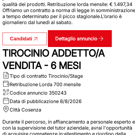
qualità dei prodotti. Retribuzione lorda mensile: € 1.497,34
Offriamo un contratto a norma di legge in somministrazion
a tempo determinato per il picco stagionale.L’orario è
giornaliero dal lunedì al sabato.
Dettaglio annuncio
Candidati
TIROCINIO ADDETTO/A
VENDITA - 6 MESI
Tipo di contratto
Tirocinio/Stage
Retribuzione Lorda
700 mensile
Codice annuncio
350243
Data di pubblicazione
8/8/2026
Città
Cosenza
Durante il percorso, in affiancamento a personale esperto e
con la supervisione del tutor aziendale, avrai l'opportunità
di acquisire competenze in:allestimento e riordino della