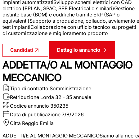
impianti automatizzatiSviluppo schemi elettrici con CAD
elettrico (EPLAN, SPAC, SEE Electrical o similari)Gestione
distinte base (BOM) e codifiche tramite ERP (SAP o
equivalenti)Supporto a produzione, collaudo, avviamento 
test impiantiCollaborazione con ufficio tecnico su progetti
di customizzazione e miglioramento prodotto
Dettaglio annuncio
Candidati
ADDETTA/O AL MONTAGGIO
MECCANICO
Tipo di contratto
Somministrazione
Retribuzione Lorda
32 - 35 annuale
Codice annuncio
350235
Data di pubblicazione
7/8/2026
Città
Reggio Emilia
ADDETTI/E AL MONTAGGIO MECCANICOSiamo alla ricerc