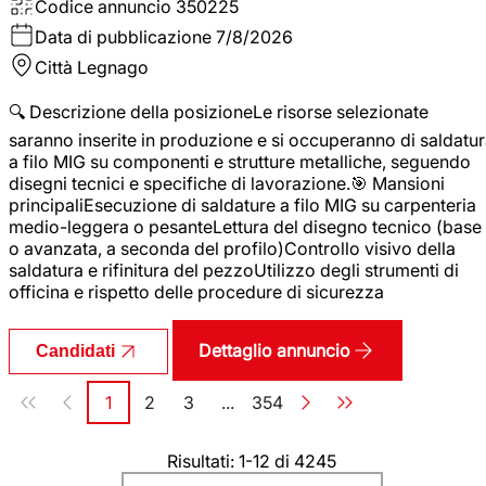
Codice annuncio
350225
Data di pubblicazione
7/8/2026
Città
Legnago
🔍 Descrizione della posizioneLe risorse selezionate
saranno inserite in produzione e si occuperanno di saldatu
a filo MIG su componenti e strutture metalliche, seguendo
disegni tecnici e specifiche di lavorazione.🎯 Mansioni
principaliEsecuzione di saldature a filo MIG su carpenteria
medio-leggera o pesanteLettura del disegno tecnico (base
o avanzata, a seconda del profilo)Controllo visivo della
saldatura e rifinitura del pezzoUtilizzo degli strumenti di
officina e rispetto delle procedure di sicurezza
Dettaglio annuncio
Candidati
Paginazione
1
2
3
...
354
Pagina
Pagina
Pagina
Pagina
Risultati: 1-12 di 4245