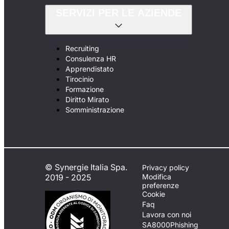
SERVIZI PER LE AZIENDE
Recruiting
Consulenza HR
Apprendistato
Tirocinio
Formazione
Diritto Mirato
Somministrazione
© Synergie Italia Spa.
Privacy policy
2019 - 2025
Modifica
preferenze
Cookie
Faq
Lavora con noi
SA8000
Phishing