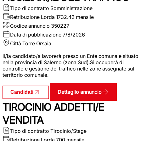
Tipo di contratto
Somministrazione
Retribuzione Lorda
1732.42 mensile
Codice annuncio
350227
Data di pubblicazione
7/8/2026
Città
Torre Orsaia
Il/la candidato/a lavorerà presso un Ente comunale situato
nella provincia di Salerno (zona Sud).Si occuperà di
controllo e gestione del traffico nelle zone assegnate sul
territorio comunale.
Dettaglio annuncio
Candidati
TIROCINIO ADDETTI/E
VENDITA
Tipo di contratto
Tirocinio/Stage
Retribuzione Lorda
700 mensile