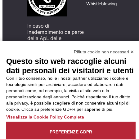
Whistleblowing
In caso di
inadempimento da parte
della ApL delle
disposizioni
del Codice di Condotta, è
Rifiuta cookie non necessari ✕
possibile presentare un
Questo sito web raccoglie alcuni
reclamo
dati personali dei visitatori e utenti
all’Organismo di
Monitoraggio utilizzando
Con il tuo consenso, noi e i nostri partner utilizziamo i cookie e
una delle modalità
tecnologie simili per archiviare, accedere ed elaborare i dati
descritte al seguente
personali come, ad esempio, la visita al sito web o la
indirizzo web
personalizzazione degli annunci. Poiché rispettiamo il tuo diritto
https://odm-
alla privacy, è possibile scegliere di non consentire alcuni tipi di
agenzielavoro.it/reclami/
.
cookie. Clicca su preferenze GDPR per saperne di più.
Visualizza la Cookie Policy Completa
PREFERENZE GDPR