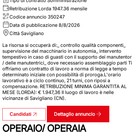
Tipo di contratto
Somministrazione
Retribuzione Lorda
1947.36 mensile
Codice annuncio
350247
Data di pubblicazione
8/8/2026
Città
Savigliano
La risorsa si occuperà di:_ controllo qualità componenti_
supervisione del macchinario in autonomia_ intervento
tempestivo in caso di guasti con il supporto dei manutentor
/ delle manutentrici_ dove necessario assemblaggio parti T
offriamo un contratto di lavoro a norma di legge a tempo
determinato iniziale con possibilità di proroga.L'orario
lavorativo è a ciclo continuo, 21 turni, con riposi a
compensazione. RETRIBUZIONE MINIMA GARANTITA AL
MESE (LORDA): € 1.947,36 Il luogo di lavoro è nelle
vicinanze di Savigliano (CN).
Dettaglio annuncio
Candidati
OPERAIO/ OPERAIA