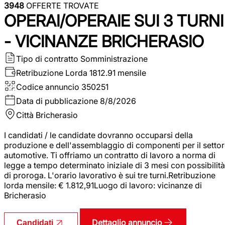
3948
OFFERTE TROVATE
OPERAI/OPERAIE SUI 3 TURNI
- VICINANZE BRICHERASIO
Tipo di contratto
Somministrazione
Retribuzione Lorda
1812.91 mensile
Codice annuncio
350251
Data di pubblicazione
8/8/2026
Città
Bricherasio
I candidati / le candidate dovranno occuparsi della
produzione e dell'assemblaggio di componenti per il setto
automotive. Ti offriamo un contratto di lavoro a norma di
legge a tempo determinato iniziale di 3 mesi con possibilità
di proroga. L'orario lavorativo è sui tre turni.Retribuzione
lorda mensile: € 1.812,91Luogo di lavoro: vicinanze di
Bricherasio
Dettaglio annuncio
Candidati