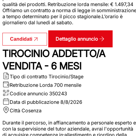
qualità dei prodotti. Retribuzione lorda mensile: € 1.497,34
Offriamo un contratto a norma di legge in somministrazion
a tempo determinato per il picco stagionale.L’orario è
giornaliero dal lunedì al sabato.
Dettaglio annuncio
Candidati
TIROCINIO ADDETTO/A
VENDITA - 6 MESI
Tipo di contratto
Tirocinio/Stage
Retribuzione Lorda
700 mensile
Codice annuncio
350243
Data di pubblicazione
8/8/2026
Città
Cosenza
Durante il percorso, in affiancamento a personale esperto e
con la supervisione del tutor aziendale, avrai l'opportunità
di acquisire competenze in:allestimento e riordino della