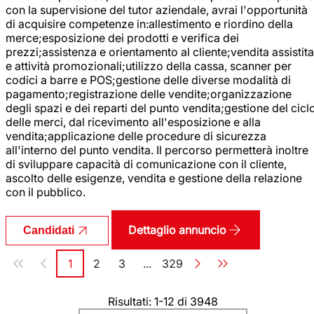
con la supervisione del tutor aziendale, avrai l'opportunità
di acquisire competenze in:allestimento e riordino della
merce;esposizione dei prodotti e verifica dei
prezzi;assistenza e orientamento al cliente;vendita assistita
e attività promozionali;utilizzo della cassa, scanner per
codici a barre e POS;gestione delle diverse modalità di
pagamento;registrazione delle vendite;organizzazione
degli spazi e dei reparti del punto vendita;gestione del cicl
delle merci, dal ricevimento all'esposizione e alla
vendita;applicazione delle procedure di sicurezza
all'interno del punto vendita. Il percorso permetterà inoltre
di sviluppare capacità di comunicazione con il cliente,
ascolto delle esigenze, vendita e gestione della relazione
con il pubblico.
Dettaglio annuncio
Candidati
Paginazione
1
2
3
...
329
Pagina
Pagina
Pagina
Pagina
Risultati: 1-12 di 3948