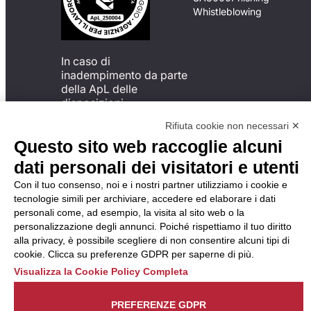
Whistleblowing
In caso di
inadempimento da parte
della ApL delle
disposizioni
del Codice di Condotta, è
Rifiuta cookie non necessari ✕
possibile presentare un
Questo sito web raccoglie alcuni
reclamo
all’Organismo di
dati personali dei visitatori e utenti
Monitoraggio utilizzando
Con il tuo consenso, noi e i nostri partner utilizziamo i cookie e
una delle modalità
tecnologie simili per archiviare, accedere ed elaborare i dati
descritte al seguente
personali come, ad esempio, la visita al sito web o la
indirizzo web
personalizzazione degli annunci. Poiché rispettiamo il tuo diritto
https://odm-
alla privacy, è possibile scegliere di non consentire alcuni tipi di
agenzielavoro.it/reclami/
.
cookie. Clicca su preferenze GDPR per saperne di più.
Visualizza la Cookie Policy Completa
PREFERENZE GDPR