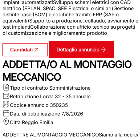
impianti automatizzatiSviluppo schemi elettrici con CAD
elettrico (EPLAN, SPAC, SEE Electrical o similari)Gestione
distinte base (BOM) e codifiche tramite ERP (SAP o
equivalenti)Supporto a produzione, collaudo, avviamento 
test impiantiCollaborazione con ufficio tecnico su progetti
di customizzazione e miglioramento prodotto
Dettaglio annuncio
Candidati
ADDETTA/O AL MONTAGGIO
MECCANICO
Tipo di contratto
Somministrazione
Retribuzione Lorda
32 - 35 annuale
Codice annuncio
350235
Data di pubblicazione
7/8/2026
Città
Reggio Emilia
ADDETTI/E AL MONTAGGIO MECCANICOSiamo alla ricerc