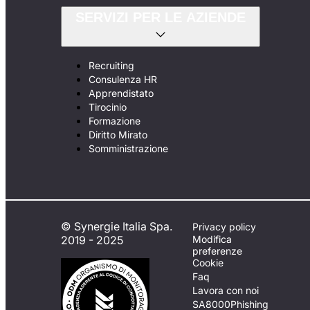
SERVIZI PER LE AZIENDE
Recruiting
Consulenza HR
Apprendistato
Tirocinio
Formazione
Diritto Mirato
Somministrazione
© Synergie Italia Spa.
Privacy policy
2019 - 2025
Modifica
preferenze
Cookie
Faq
Lavora con noi
SA8000
Phishing