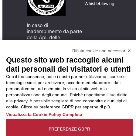
Whistleblowing
In caso di
inadempimento da parte
della ApL delle
disposizioni
del Codice di Condotta, è
Rifiuta cookie non necessari ✕
possibile presentare un
Questo sito web raccoglie alcuni
reclamo
dati personali dei visitatori e utenti
all’Organismo di
Monitoraggio utilizzando
Con il tuo consenso, noi e i nostri partner utilizziamo i cookie e
una delle modalità
tecnologie simili per archiviare, accedere ed elaborare i dati
descritte al seguente
personali come, ad esempio, la visita al sito web o la
indirizzo web
personalizzazione degli annunci. Poiché rispettiamo il tuo diritto
https://odm-
alla privacy, è possibile scegliere di non consentire alcuni tipi di
agenzielavoro.it/reclami/
.
cookie. Clicca su preferenze GDPR per saperne di più.
Visualizza la Cookie Policy Completa
PREFERENZE GDPR