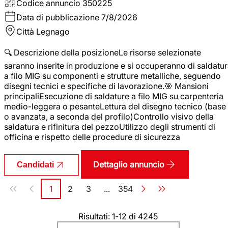
Codice annuncio
350225
Data di pubblicazione
7/8/2026
Città
Legnago
🔍 Descrizione della posizioneLe risorse selezionate
saranno inserite in produzione e si occuperanno di saldatu
a filo MIG su componenti e strutture metalliche, seguendo
disegni tecnici e specifiche di lavorazione.🎯 Mansioni
principaliEsecuzione di saldature a filo MIG su carpenteria
medio-leggera o pesanteLettura del disegno tecnico (base
o avanzata, a seconda del profilo)Controllo visivo della
saldatura e rifinitura del pezzoUtilizzo degli strumenti di
officina e rispetto delle procedure di sicurezza
Dettaglio annuncio
Candidati
Paginazione
1
2
3
...
354
Pagina
Pagina
Pagina
Pagina
Risultati: 1-12 di 4245