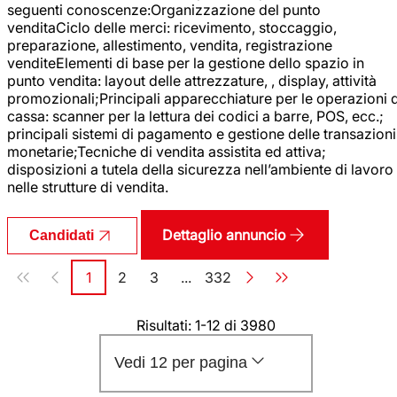
seguenti conoscenze:Organizzazione del punto
venditaCiclo delle merci: ricevimento, stoccaggio,
preparazione, allestimento, vendita, registrazione
venditeElementi di base per la gestione dello spazio in
punto vendita: layout delle attrezzature, , display, attività
promozionali;Principali apparecchiature per le operazioni d
cassa: scanner per la lettura dei codici a barre, POS, ecc.;
principali sistemi di pagamento e gestione delle transazioni
monetarie;Tecniche di vendita assistita ed attiva;
disposizioni a tutela della sicurezza nell’ambiente di lavoro
nelle strutture di vendita.
Dettaglio annuncio
Candidati
Paginazione
1
2
3
...
332
Pagina
Pagina
Pagina
Pagina
Risultati: 1-12 di 3980
Vedi 12 per pagina