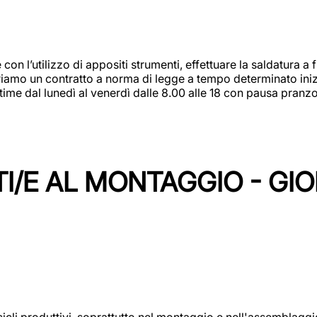
 con l’utilizzo di appositi strumenti, effettuare la saldatura 
 Offriamo un contratto a norma di legge a tempo determinato in
 time dal lunedì al venerdì dalle 8.00 alle 18 con pausa pran
I/E AL MONTAGGIO - GI
cicli produttivi, soprattutto nel montaggio e nell'assemblag