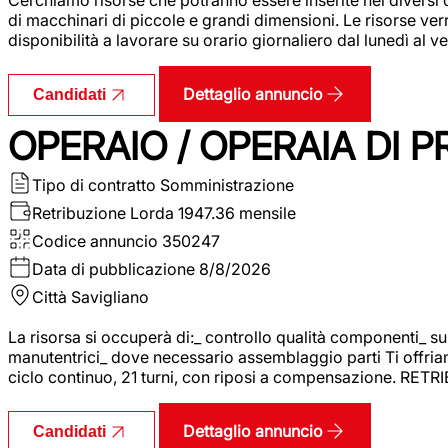
di macchinari di piccole e grandi dimensioni. Le risorse ve
disponibilità a lavorare su orario giornaliero dal lunedì al
Dettaglio annuncio
Candidati
OPERAIO / OPERAIA DI 
Tipo di contratto
Somministrazione
Retribuzione Lorda
1947.36 mensile
Codice annuncio
350247
Data di pubblicazione
8/8/2026
Città
Savigliano
La risorsa si occuperà di:_ controllo qualità componenti_ s
manutentrici_ dove necessario assemblaggio parti Ti offriam
ciclo continuo, 21 turni, con riposi a compensazione. RET
Dettaglio annuncio
Candidati