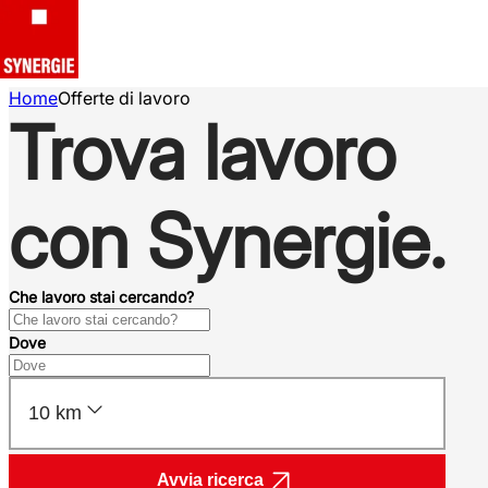
Home
Offerte di lavoro
Trova lavoro
con Synergie.
Che lavoro stai cercando?
Dove
10 km
Avvia ricerca