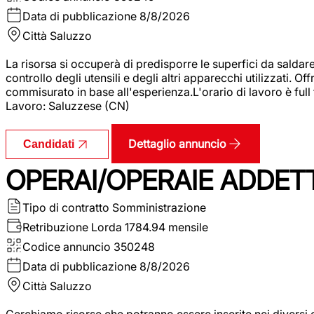
Data di pubblicazione
8/8/2026
Città
Saluzzo
La risorsa si occuperà di predisporre le superfici da saldare
controllo degli utensili e degli altri apparecchi utilizzati.
commisurato in base all'esperienza.L'orario di lavoro è full
Lavoro: Saluzzese (CN)
Dettaglio annuncio
Candidati
OPERAI/OPERAIE ADDETT
Tipo di contratto
Somministrazione
Retribuzione Lorda
1784.94 mensile
Codice annuncio
350248
Data di pubblicazione
8/8/2026
Città
Saluzzo
Cerchiamo risorse che potranno essere inserite nei diversi 