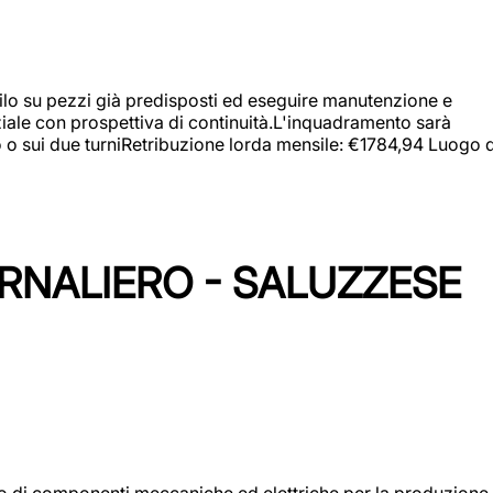
a filo su pezzi già predisposti ed eseguire manutenzione e
iziale con prospettiva di continuità.L'inquadramento sarà
zo o sui due turniRetribuzione lorda mensile: €1784,94 Luogo d
ORNALIERO - SALUZZESE
gio di componenti meccaniche ed elettriche per la produzione