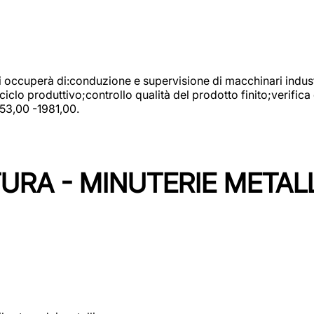
 si occuperà di:conduzione e supervisione di macchinari indust
clo produttivo;controllo qualità del prodotto finito;verifica 
753,00 -1981,00.
URA - MINUTERIE METAL