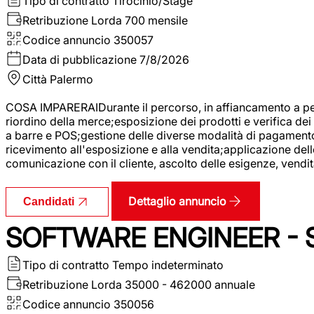
Tipo di contratto
Tirocinio/Stage
Retribuzione Lorda
700 mensile
Codice annuncio
350057
Data di pubblicazione
7/8/2026
Città
Palermo
COSA IMPARERAIDurante il percorso, in affiancamento a pers
riordino della merce;esposizione dei prodotti e verifica dei 
a barre e POS;gestione delle diverse modalità di pagamento;
ricevimento all'esposizione e alla vendita;applicazione dell
comunicazione con il cliente, ascolto delle esigenze, vendit
Dettaglio annuncio
Candidati
SOFTWARE ENGINEER - 
Tipo di contratto
Tempo indeterminato
Retribuzione Lorda
35000 - 462000 annuale
Codice annuncio
350056