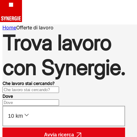
Home
Offerte di lavoro
Trova lavoro
con Synergie.
Che lavoro stai cercando?
Dove
10 km
Avvia ricerca