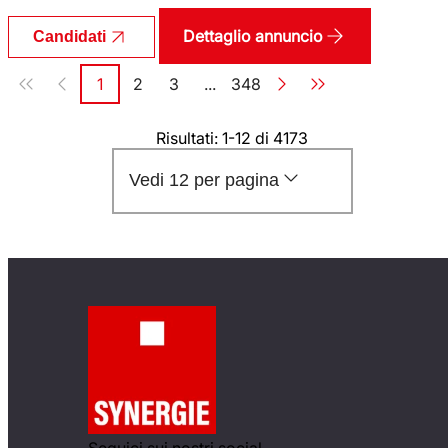
Dettaglio annuncio
Candidati
Paginazione
1
2
3
...
348
Pagina
Pagina
Pagina
Pagina
Risultati: 1-12 di 4173
Vedi 12 per pagina