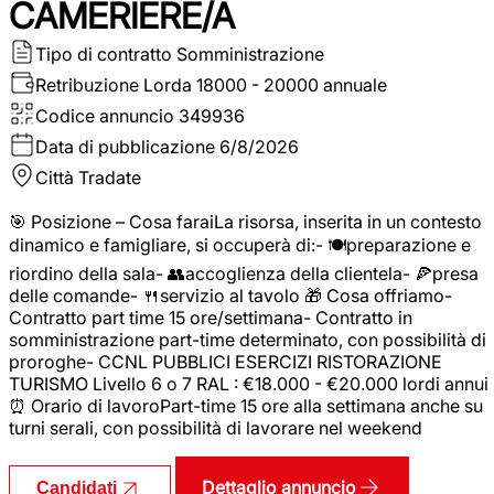
CAMERIERE/A
Tipo di contratto
Somministrazione
Retribuzione Lorda
18000 - 20000 annuale
Codice annuncio
349936
Data di pubblicazione
6/8/2026
Città
Tradate
🎯 Posizione – Cosa faraiLa risorsa, inserita in un contesto
dinamico e famigliare, si occuperà di:- 🍽️preparazione e
riordino della sala- 👥accoglienza della clientela- 🍕presa
delle comande- 🍴servizio al tavolo 🎁 Cosa offriamo-
Contratto part time 15 ore/settimana- Contratto in
somministrazione part-time determinato, con possibilità di
proroghe- CCNL PUBBLICI ESERCIZI RISTORAZIONE
TURISMO Livello 6 o 7 RAL : €18.000 - €20.000 lordi annui
⏰ Orario di lavoroPart-time 15 ore alla settimana anche su
turni serali, con possibilità di lavorare nel weekend
Dettaglio annuncio
Candidati