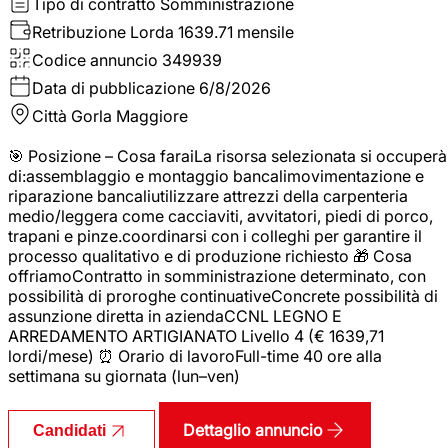
Tipo di contratto
Somministrazione
Retribuzione Lorda
1639.71 mensile
Codice annuncio
349939
Data di pubblicazione
6/8/2026
Città
Gorla Maggiore
🎯 Posizione – Cosa faraiLa risorsa selezionata si occuperà
di:assemblaggio e montaggio bancalimovimentazione e
riparazione bancaliutilizzare attrezzi della carpenteria
medio/leggera come cacciaviti, avvitatori, piedi di porco,
trapani e pinze.coordinarsi con i colleghi per garantire il
processo qualitativo e di produzione richiesto 🎁 Cosa
offriamoContratto in somministrazione determinato, con
possibilità di proroghe continuativeConcrete possibilità di
assunzione diretta in aziendaCCNL LEGNO E
ARREDAMENTO ARTIGIANATO Livello 4 (€ 1639,71
lordi/mese) ⏰ Orario di lavoroFull-time 40 ore alla
settimana su giornata (lun–ven)
Dettaglio annuncio
Candidati