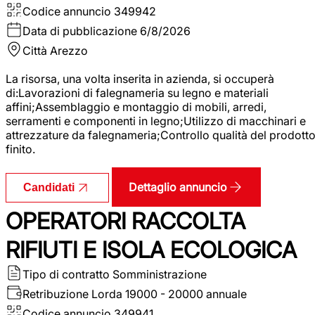
Codice annuncio
349942
Data di pubblicazione
6/8/2026
Città
Arezzo
La risorsa, una volta inserita in azienda, si occuperà
di:Lavorazioni di falegnameria su legno e materiali
affini;Assemblaggio e montaggio di mobili, arredi,
serramenti e componenti in legno;Utilizzo di macchinari e
attrezzature da falegnameria;Controllo qualità del prodott
finito.
Dettaglio annuncio
Candidati
OPERATORI RACCOLTA
RIFIUTI E ISOLA ECOLOGICA
Tipo di contratto
Somministrazione
Retribuzione Lorda
19000 - 20000 annuale
Codice annuncio
349941