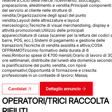
relative a:Ciclo della merce: ricevimento, stoccaggio,
preparazione, allestimento e vendita;Principali componenti
del servizio al cliente nelle strutture di
vendita;Organizzazione degli spazi del punto
vendita;Layout delle attrezzature e layout
merceologico;Tecniche di visual merchandising, display e
attività promozionali;Utilizzo delle principali
apparecchiature di cassa (scanner per la lettura dei codici 
barre, POS, ecc.);Sistemi di pagamento e gestione delle
transazioni;Tecniche di vendita assistita e attiva;COSA
OFFRIAMOTirocinio formativo della durata di 6
mesi;Rimborso spese di €700 mensili;Orario di lavoro di 3
ore settimanali, distribuite dal lunedì alla domenica second
la pianificazione del punto vendita, con riposi
compensativi;Opportunità di formazione e crescita
professionale in un contsede di lavoro: Massa;
Dettaglio annuncio
Candidati
OPERATORI/TRICI RACCOLTA
RIFIUTI