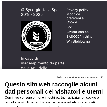
© Synergie Italia Spa.
Privacy policy
2019 - 2025
Modifica
preferenze
Cookie
Faq
Lavora con noi
SA8000
Phishing
Whistleblowing
In caso di
inadempimento da parte
della ApL delle
disposizioni
del Codice di Condotta, è
Rifiuta cookie non necessari ✕
possibile presentare un
Questo sito web raccoglie alcuni
reclamo
dati personali dei visitatori e utenti
all’Organismo di
Monitoraggio utilizzando
Con il tuo consenso, noi e i nostri partner utilizziamo i cookie e
una delle modalità
tecnologie simili per archiviare, accedere ed elaborare i dati
descritte al seguente