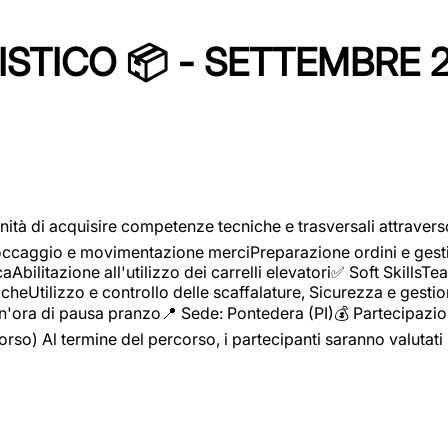
STICO 📦 - SETTEMBRE 
ità di acquisire competenze tecniche e trasversali attravers
toccaggio e movimentazione merciPreparazione ordini e gest
aAbilitazione all'utilizzo dei carrelli elevatori✅ Soft Skill
heUtilizzo e controllo delle scaffalature, Sicurezza e gestio
n'ora di pausa pranzo📍 Sede: Pontedera (PI)💰 Partecipazion
orso) Al termine del percorso, i partecipanti saranno valutati 