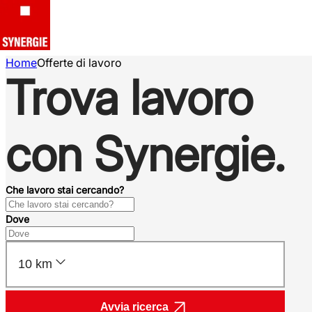
Home
Offerte di lavoro
Trova lavoro
con Synergie.
Che lavoro stai cercando?
Dove
10 km
Avvia ricerca