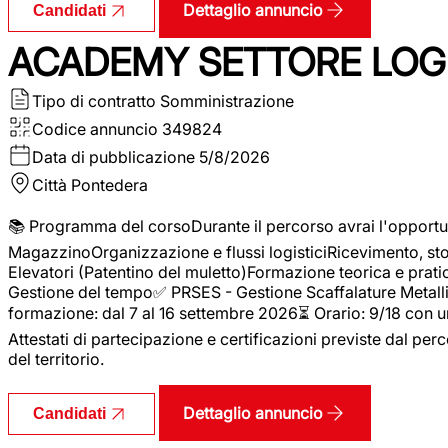
Dettaglio annuncio
Candidati
ACADEMY SETTORE LOGI
Tipo di contratto
Somministrazione
Codice annuncio
349824
Data di pubblicazione
5/8/2026
Città
Pontedera
📚 Programma del corsoDurante il percorso avrai l'opportun
MagazzinoOrganizzazione e flussi logisticiRicevimento, s
Elevatori (Patentino del muletto)Formazione teorica e pratic
Gestione del tempo✅ PRSES - Gestione Scaffalature Metallic
formazione: dal 7 al 16 settembre 2026⏳ Orario: 9/18 con u
Attestati di partecipazione e certificazioni previste dal perc
del territorio.
Dettaglio annuncio
Candidati