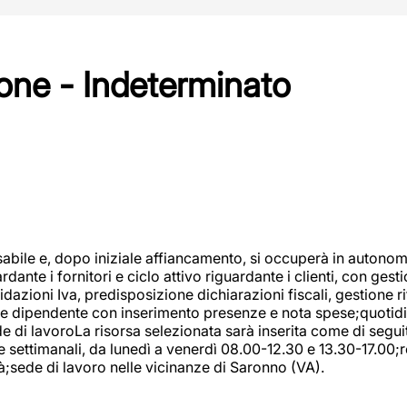
one - Indeterminato
abile e, dopo iniziale affiancamento, si occuperà in autonom
dante i fornitori e ciclo attivo riguardante i clienti, con ges
uidazioni Iva, predisposizione dichiarazioni fiscali, gestione
e dipendente con inserimento presenze e nota spese;quotidiano
ede di lavoroLa risorsa selezionata sarà inserita come di seg
e settimanali, da lunedì a venerdì 08.00-12.30 e 13.30-17.00;
à;sede di lavoro nelle vicinanze di Saronno (VA).