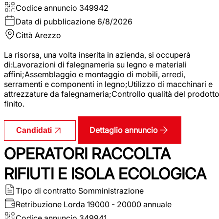
Codice annuncio
349942
Data di pubblicazione
6/8/2026
Città
Arezzo
La risorsa, una volta inserita in azienda, si occuperà
di:Lavorazioni di falegnameria su legno e materiali
affini;Assemblaggio e montaggio di mobili, arredi,
serramenti e componenti in legno;Utilizzo di macchinari e
attrezzature da falegnameria;Controllo qualità del prodott
finito.
Dettaglio annuncio
Candidati
OPERATORI RACCOLTA
RIFIUTI E ISOLA ECOLOGICA
Tipo di contratto
Somministrazione
Retribuzione Lorda
19000 - 20000 annuale
Codice annuncio
349941