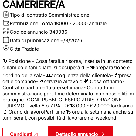
CAMERIERE/A
Tipo di contratto
Somministrazione
Retribuzione Lorda
18000 - 20000 annuale
Codice annuncio
349936
Data di pubblicazione
6/8/2026
Città
Tradate
🎯 Posizione – Cosa faraiLa risorsa, inserita in un contesto
dinamico e famigliare, si occuperà di:- 🍽️preparazione e
riordino della sala- 👥accoglienza della clientela- 🍕presa
delle comande- 🍴servizio al tavolo 🎁 Cosa offriamo-
Contratto part time 15 ore/settimana- Contratto in
somministrazione part-time determinato, con possibilità di
proroghe- CCNL PUBBLICI ESERCIZI RISTORAZIONE
TURISMO Livello 6 o 7 RAL : €18.000 - €20.000 lordi annui
⏰ Orario di lavoroPart-time 15 ore alla settimana anche su
turni serali, con possibilità di lavorare nel weekend
Dettaglio annuncio
Candidati