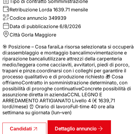
Tipo di contratto
Somministrazione
Retribuzione Lorda
1639.71 mensile
Codice annuncio
349939
Data di pubblicazione
6/8/2026
Città
Gorla Maggiore
🎯 Posizione – Cosa faraiLa risorsa selezionata si occuperà
di:assemblaggio e montaggio bancalimovimentazione e
riparazione bancaliutilizzare attrezzi della carpenteria
medio/leggera come cacciaviti, avvitatori, piedi di porco,
trapani e pinze.coordinarsi con i colleghi per garantire il
processo qualitativo e di produzione richiesto 🎁 Cosa
offriamoContratto in somministrazione determinato, con
possibilità di proroghe continuativeConcrete possibilità di
assunzione diretta in aziendaCCNL LEGNO E
ARREDAMENTO ARTIGIANATO Livello 4 (€ 1639,71
lordi/mese) ⏰ Orario di lavoroFull-time 40 ore alla
settimana su giornata (lun–ven)
Dettaglio annuncio
Candidati