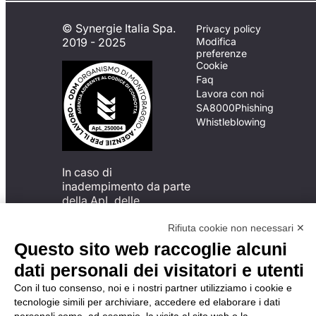
© Synergie Italia Spa.
Privacy policy
2019 - 2025
Modifica
preferenze
Cookie
Faq
Lavora con noi
SA8000
Phishing
Whistleblowing
In caso di
inadempimento da parte
della ApL delle
disposizioni
del Codice di Condotta, è
Rifiuta cookie non necessari ✕
possibile presentare un
Questo sito web raccoglie alcuni
reclamo
dati personali dei visitatori e utenti
all’Organismo di
Monitoraggio utilizzando
Con il tuo consenso, noi e i nostri partner utilizziamo i cookie e
una delle modalità
tecnologie simili per archiviare, accedere ed elaborare i dati
descritte al seguente