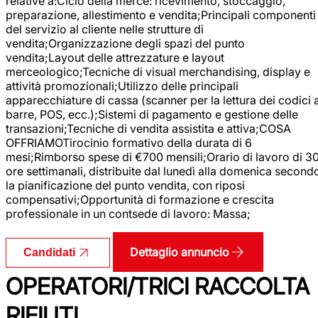
relative a:Ciclo della merce: ricevimento, stoccaggio,
preparazione, allestimento e vendita;Principali componenti
del servizio al cliente nelle strutture di
vendita;Organizzazione degli spazi del punto
vendita;Layout delle attrezzature e layout
merceologico;Tecniche di visual merchandising, display e
attività promozionali;Utilizzo delle principali
apparecchiature di cassa (scanner per la lettura dei codici 
barre, POS, ecc.);Sistemi di pagamento e gestione delle
transazioni;Tecniche di vendita assistita e attiva;COSA
OFFRIAMOTirocinio formativo della durata di 6
mesi;Rimborso spese di €700 mensili;Orario di lavoro di 3
ore settimanali, distribuite dal lunedì alla domenica second
la pianificazione del punto vendita, con riposi
compensativi;Opportunità di formazione e crescita
professionale in un contsede di lavoro: Massa;
Dettaglio annuncio
Candidati
OPERATORI/TRICI RACCOLTA
RIFIUTI