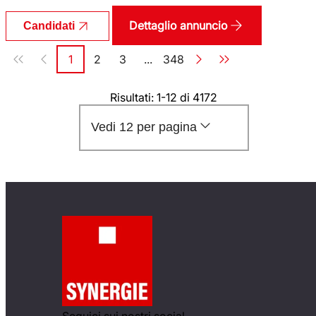
Dettaglio annuncio
Candidati
Paginazione
1
2
3
...
348
Pagina
Pagina
Pagina
Pagina
Risultati: 1-12 di 4172
Vedi 12 per pagina