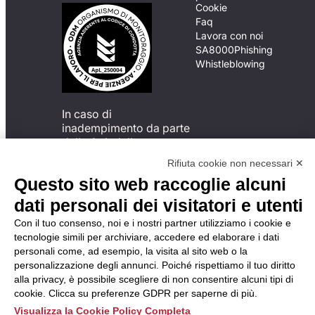
Cookie
Faq
Lavora con noi
SA8000
Phishing
Whistleblowing
In caso di
inadempimento da parte
della ApL delle
disposizioni
Rifiuta cookie non necessari ✕
del Codice di Condotta, è
Questo sito web raccoglie alcuni
possibile presentare un
reclamo
dati personali dei visitatori e utenti
all’Organismo di
Con il tuo consenso, noi e i nostri partner utilizziamo i cookie e
Monitoraggio utilizzando
tecnologie simili per archiviare, accedere ed elaborare i dati
una delle modalità
personali come, ad esempio, la visita al sito web o la
descritte al seguente
personalizzazione degli annunci. Poiché rispettiamo il tuo diritto
indirizzo web
alla privacy, è possibile scegliere di non consentire alcuni tipi di
https://odm-
cookie. Clicca su preferenze GDPR per saperne di più.
agenzielavoro.it/reclami/
.
Visualizza la Cookie Policy Completa