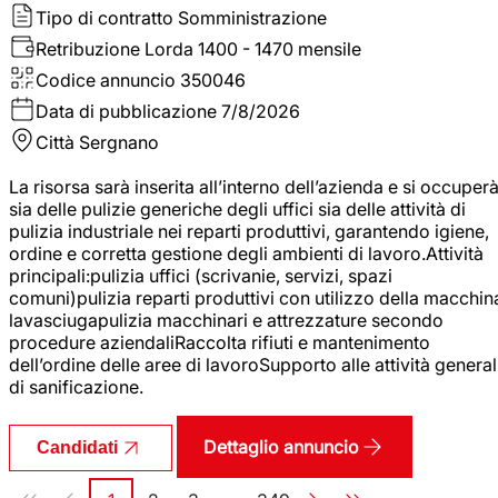
Tipo di contratto
Somministrazione
Retribuzione Lorda
1400 - 1470 mensile
Codice annuncio
350046
Data di pubblicazione
7/8/2026
Città
Sergnano
La risorsa sarà inserita all’interno dell’azienda e si occuper
sia delle pulizie generiche degli uffici sia delle attività di
pulizia industriale nei reparti produttivi, garantendo igiene,
ordine e corretta gestione degli ambienti di lavoro.Attività
principali:pulizia uffici (scrivanie, servizi, spazi
comuni)pulizia reparti produttivi con utilizzo della macchin
lavasciugapulizia macchinari e attrezzature secondo
procedure aziendaliRaccolta rifiuti e mantenimento
dell’ordine delle aree di lavoroSupporto alle attività general
di sanificazione.
Dettaglio annuncio
Candidati
Paginazione