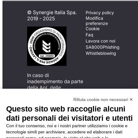
© Synergie Italia Spa.
Privacy policy
2019 - 2025
Modifica
preferenze
Cookie
Faq
Lavora con noi
SA8000
Phishing
Whistleblowing
In caso di
inadempimento da parte
della ApL delle
disposizioni
del Codice di Condotta, è
Rifiuta cookie non necessari ✕
possibile presentare un
Questo sito web raccoglie alcuni
reclamo
dati personali dei visitatori e utenti
all’Organismo di
Monitoraggio utilizzando
Con il tuo consenso, noi e i nostri partner utilizziamo i cookie e
una delle modalità
tecnologie simili per archiviare, accedere ed elaborare i dati
descritte al seguente