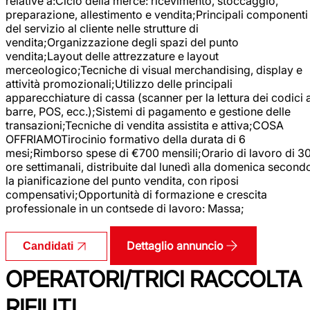
relative a:Ciclo della merce: ricevimento, stoccaggio,
preparazione, allestimento e vendita;Principali componenti
del servizio al cliente nelle strutture di
vendita;Organizzazione degli spazi del punto
vendita;Layout delle attrezzature e layout
merceologico;Tecniche di visual merchandising, display e
attività promozionali;Utilizzo delle principali
apparecchiature di cassa (scanner per la lettura dei codici 
barre, POS, ecc.);Sistemi di pagamento e gestione delle
transazioni;Tecniche di vendita assistita e attiva;COSA
OFFRIAMOTirocinio formativo della durata di 6
mesi;Rimborso spese di €700 mensili;Orario di lavoro di 3
ore settimanali, distribuite dal lunedì alla domenica second
la pianificazione del punto vendita, con riposi
compensativi;Opportunità di formazione e crescita
professionale in un contsede di lavoro: Massa;
Dettaglio annuncio
Candidati
OPERATORI/TRICI RACCOLTA
RIFIUTI