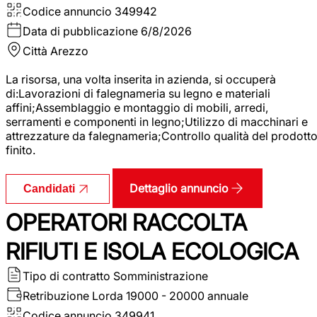
Codice annuncio
349942
Data di pubblicazione
6/8/2026
Città
Arezzo
La risorsa, una volta inserita in azienda, si occuperà
di:Lavorazioni di falegnameria su legno e materiali
affini;Assemblaggio e montaggio di mobili, arredi,
serramenti e componenti in legno;Utilizzo di macchinari e
attrezzature da falegnameria;Controllo qualità del prodott
finito.
Dettaglio annuncio
Candidati
OPERATORI RACCOLTA
RIFIUTI E ISOLA ECOLOGICA
Tipo di contratto
Somministrazione
Retribuzione Lorda
19000 - 20000 annuale
Codice annuncio
349941