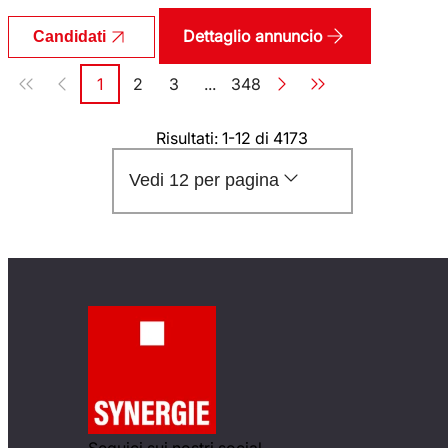
Dettaglio annuncio
Candidati
Paginazione
1
2
3
...
348
Pagina
Pagina
Pagina
Pagina
Risultati: 1-12 di 4173
Vedi 12 per pagina