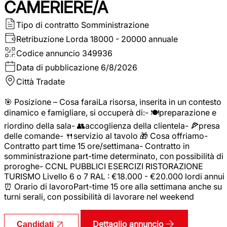
CAMERIERE/A
Tipo di contratto
Somministrazione
Retribuzione Lorda
18000 - 20000 annuale
Codice annuncio
349936
Data di pubblicazione
6/8/2026
Città
Tradate
🎯 Posizione – Cosa faraiLa risorsa, inserita in un contesto
dinamico e famigliare, si occuperà di:- 🍽️preparazione e
riordino della sala- 👥accoglienza della clientela- 🍕presa
delle comande- 🍴servizio al tavolo 🎁 Cosa offriamo-
Contratto part time 15 ore/settimana- Contratto in
somministrazione part-time determinato, con possibilità di
proroghe- CCNL PUBBLICI ESERCIZI RISTORAZIONE
TURISMO Livello 6 o 7 RAL : €18.000 - €20.000 lordi annui
⏰ Orario di lavoroPart-time 15 ore alla settimana anche su
turni serali, con possibilità di lavorare nel weekend
Dettaglio annuncio
Candidati