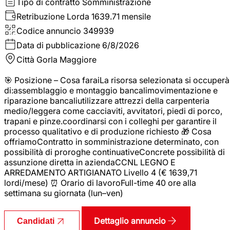
Tipo di contratto
Somministrazione
Retribuzione Lorda
1639.71 mensile
Codice annuncio
349939
Data di pubblicazione
6/8/2026
Città
Gorla Maggiore
🎯 Posizione – Cosa faraiLa risorsa selezionata si occuperà
di:assemblaggio e montaggio bancalimovimentazione e
riparazione bancaliutilizzare attrezzi della carpenteria
medio/leggera come cacciaviti, avvitatori, piedi di porco,
trapani e pinze.coordinarsi con i colleghi per garantire il
processo qualitativo e di produzione richiesto 🎁 Cosa
offriamoContratto in somministrazione determinato, con
possibilità di proroghe continuativeConcrete possibilità di
assunzione diretta in aziendaCCNL LEGNO E
ARREDAMENTO ARTIGIANATO Livello 4 (€ 1639,71
lordi/mese) ⏰ Orario di lavoroFull-time 40 ore alla
settimana su giornata (lun–ven)
Dettaglio annuncio
Candidati