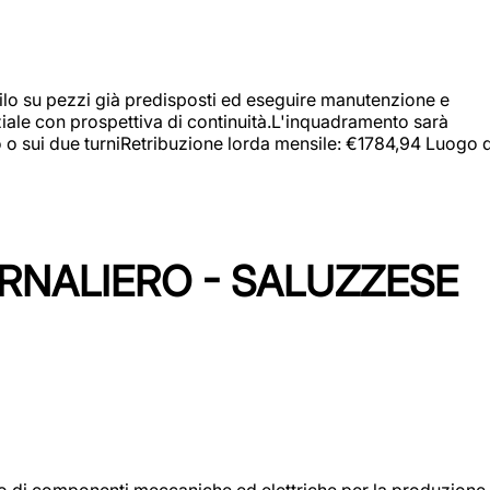
a filo su pezzi già predisposti ed eseguire manutenzione e
iziale con prospettiva di continuità.L'inquadramento sarà
zo o sui due turniRetribuzione lorda mensile: €1784,94 Luogo d
ORNALIERO - SALUZZESE
gio di componenti meccaniche ed elettriche per la produzione