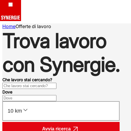
Home
Offerte di lavoro
Trova lavoro
con Synergie.
Che lavoro stai cercando?
Dove
10 km
Avvia ricerca