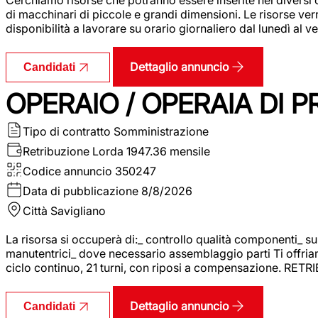
di macchinari di piccole e grandi dimensioni. Le risorse ve
disponibilità a lavorare su orario giornaliero dal lunedì al
Dettaglio annuncio
Candidati
OPERAIO / OPERAIA DI 
Tipo di contratto
Somministrazione
Retribuzione Lorda
1947.36 mensile
Codice annuncio
350247
Data di pubblicazione
8/8/2026
Città
Savigliano
La risorsa si occuperà di:_ controllo qualità componenti_ s
manutentrici_ dove necessario assemblaggio parti Ti offriam
ciclo continuo, 21 turni, con riposi a compensazione. RET
Dettaglio annuncio
Candidati