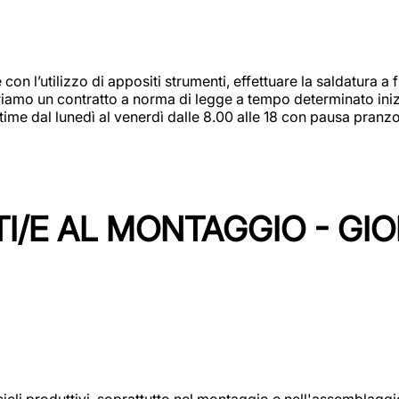
 con l’utilizzo di appositi strumenti, effettuare la saldatura 
 Offriamo un contratto a norma di legge a tempo determinato in
 time dal lunedì al venerdì dalle 8.00 alle 18 con pausa pran
I/E AL MONTAGGIO - GI
cicli produttivi, soprattutto nel montaggio e nell'assemblag