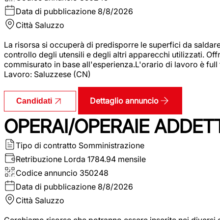
Data di pubblicazione
8/8/2026
Città
Saluzzo
La risorsa si occuperà di predisporre le superfici da saldare
controllo degli utensili e degli altri apparecchi utilizzati.
commisurato in base all'esperienza.L'orario di lavoro è full
Lavoro: Saluzzese (CN)
Dettaglio annuncio
Candidati
OPERAI/OPERAIE ADDETT
Tipo di contratto
Somministrazione
Retribuzione Lorda
1784.94 mensile
Codice annuncio
350248
Data di pubblicazione
8/8/2026
Città
Saluzzo
Cerchiamo risorse che potranno essere inserite nei diversi 