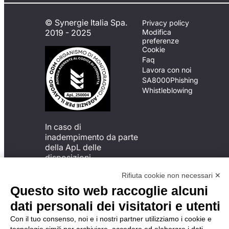
© Synergie Italia Spa.
Privacy policy
2019 - 2025
Modifica
preferenze
Cookie
Faq
Lavora con noi
SA8000
Phishing
Whistleblowing
In caso di
inadempimento da parte
della ApL delle
disposizioni
del Codice di Condotta, è
Rifiuta cookie non necessari ✕
possibile presentare un
reclamo
Questo sito web raccoglie alcuni
all’Organismo di
dati personali dei visitatori e utenti
Monitoraggio utilizzando
una delle modalità
Con il tuo consenso, noi e i nostri partner utilizziamo i cookie e