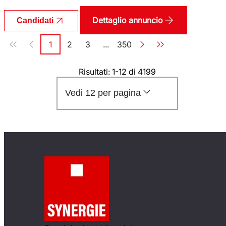
Dettaglio annuncio
Candidati
Paginazione
1
2
3
...
350
Pagina
Pagina
Pagina
Pagina
Risultati: 1-12 di 4199
Vedi 12 per pagina