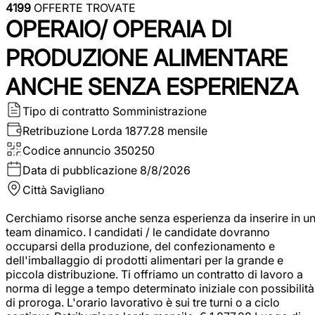
4199
OFFERTE TROVATE
OPERAIO/ OPERAIA DI
PRODUZIONE ALIMENTARE
ANCHE SENZA ESPERIENZA
Tipo di contratto
Somministrazione
Retribuzione Lorda
1877.28 mensile
Codice annuncio
350250
Data di pubblicazione
8/8/2026
Città
Savigliano
Cerchiamo risorse anche senza esperienza da inserire in u
team dinamico. I candidati / le candidate dovranno
occuparsi della produzione, del confezionamento e
dell'imballaggio di prodotti alimentari per la grande e
piccola distribuzione. Ti offriamo un contratto di lavoro a
norma di legge a tempo determinato iniziale con possibilità
di proroga. L'orario lavorativo è sui tre turni o a ciclo