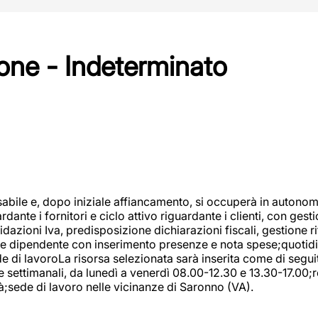
one - Indeterminato
abile e, dopo iniziale affiancamento, si occuperà in autonom
dante i fornitori e ciclo attivo riguardante i clienti, con ges
uidazioni Iva, predisposizione dichiarazioni fiscali, gestione
e dipendente con inserimento presenze e nota spese;quotidiano
ede di lavoroLa risorsa selezionata sarà inserita come di seg
e settimanali, da lunedì a venerdì 08.00-12.30 e 13.30-17.00;
à;sede di lavoro nelle vicinanze di Saronno (VA).