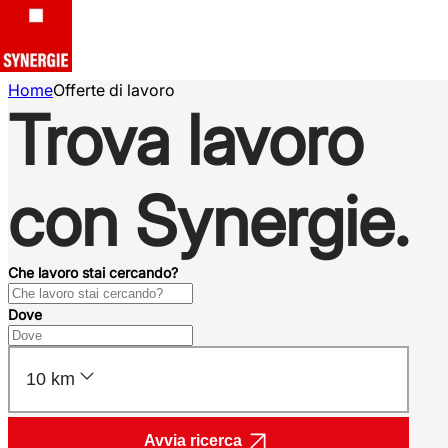
Home
Offerte di lavoro
Trova lavoro
con Synergie.
Che lavoro stai cercando?
Dove
10 km
Avvia ricerca