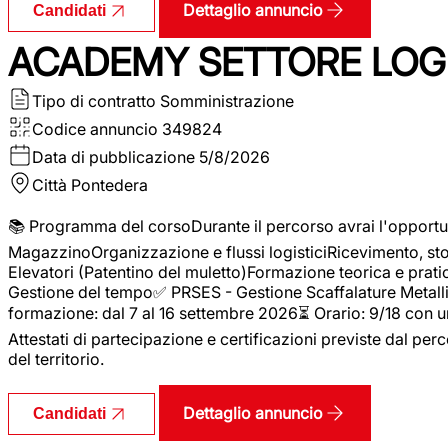
Dettaglio annuncio
Candidati
ACADEMY SETTORE LOGI
Tipo di contratto
Somministrazione
Codice annuncio
349824
Data di pubblicazione
5/8/2026
Città
Pontedera
📚 Programma del corsoDurante il percorso avrai l'opportun
MagazzinoOrganizzazione e flussi logisticiRicevimento, s
Elevatori (Patentino del muletto)Formazione teorica e pratic
Gestione del tempo✅ PRSES - Gestione Scaffalature Metallic
formazione: dal 7 al 16 settembre 2026⏳ Orario: 9/18 con u
Attestati di partecipazione e certificazioni previste dal perc
del territorio.
Dettaglio annuncio
Candidati