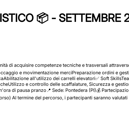
STICO 📦 - SETTEMBRE 
ità di acquisire competenze tecniche e trasversali attravers
toccaggio e movimentazione merciPreparazione ordini e gest
aAbilitazione all'utilizzo dei carrelli elevatori✅ Soft Skill
heUtilizzo e controllo delle scaffalature, Sicurezza e gestio
n'ora di pausa pranzo📍 Sede: Pontedera (PI)💰 Partecipazion
orso) Al termine del percorso, i partecipanti saranno valutati 