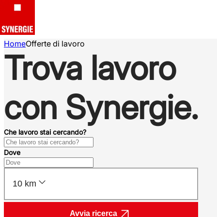
Home
Offerte di lavoro
Trova lavoro
con Synergie.
Che lavoro stai cercando?
Dove
10 km
Avvia ricerca