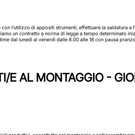
 con l’utilizzo di appositi strumenti, effettuare la saldatura 
 Offriamo un contratto a norma di legge a tempo determinato in
 time dal lunedì al venerdì dalle 8.00 alle 18 con pausa pran
I/E AL MONTAGGIO - GI
cicli produttivi, soprattutto nel montaggio e nell'assemblag