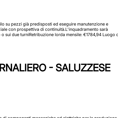
a filo su pezzi già predisposti ed eseguire manutenzione e
iziale con prospettiva di continuità.L'inquadramento sarà
zo o sui due turniRetribuzione lorda mensile: €1784,94 Luogo d
ORNALIERO - SALUZZESE
gio di componenti meccaniche ed elettriche per la produzione