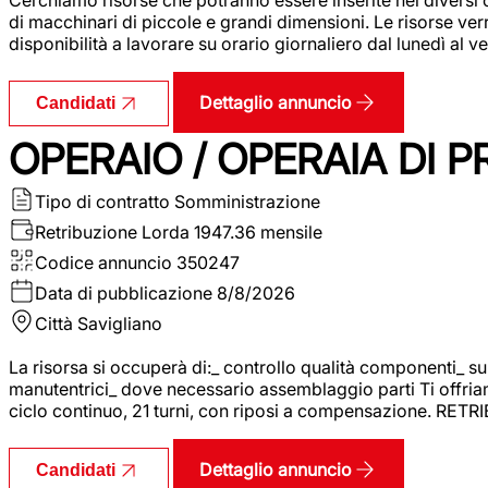
di macchinari di piccole e grandi dimensioni. Le risorse ve
disponibilità a lavorare su orario giornaliero dal lunedì al
Dettaglio annuncio
Candidati
OPERAIO / OPERAIA DI 
Tipo di contratto
Somministrazione
Retribuzione Lorda
1947.36 mensile
Codice annuncio
350247
Data di pubblicazione
8/8/2026
Città
Savigliano
La risorsa si occuperà di:_ controllo qualità componenti_ s
manutentrici_ dove necessario assemblaggio parti Ti offriam
ciclo continuo, 21 turni, con riposi a compensazione. RET
Dettaglio annuncio
Candidati