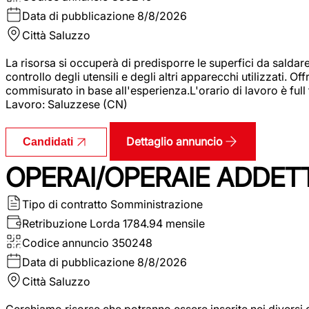
Data di pubblicazione
8/8/2026
Città
Saluzzo
La risorsa si occuperà di predisporre le superfici da saldare
controllo degli utensili e degli altri apparecchi utilizzati.
commisurato in base all'esperienza.L'orario di lavoro è full
Lavoro: Saluzzese (CN)
Dettaglio annuncio
Candidati
OPERAI/OPERAIE ADDETT
Tipo di contratto
Somministrazione
Retribuzione Lorda
1784.94 mensile
Codice annuncio
350248
Data di pubblicazione
8/8/2026
Città
Saluzzo
Cerchiamo risorse che potranno essere inserite nei diversi 