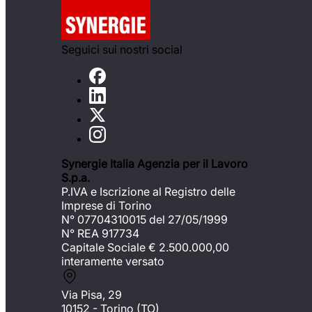
Seguici sui nostri social
Synergie Italia Agenzia per il Lavoro
S.p.a.
P.IVA e Iscrizione al Registro delle
Imprese di Torino
N° 07704310015 del 27/05/1999
N° REA 917734
Capitale Sociale €
2.500.000,00
interamente versato
Via Pisa, 29
10152 - Torino (TO)