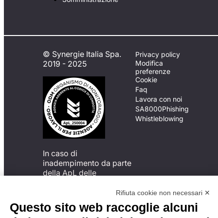
© Synergie Italia Spa.
Privacy policy
2019 - 2025
Modifica
preferenze
Cookie
Faq
Lavora con noi
SA8000
Phishing
Whistleblowing
In caso di
inadempimento da parte
della ApL delle
disposizioni
del Codice di Condotta, è
Rifiuta cookie non necessari ✕
possibile presentare un
Questo sito web raccoglie alcuni
reclamo