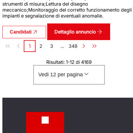
strumenti di misura;Lettura del disegno
meccanico;Monitoraggio del corretto funzionamento degli
impianti e segnalazione di eventuali anomalie.
Dettaglio annuncio
Candidati
Paginazione
1
2
3
...
348
Pagina
Pagina
Pagina
Pagina
Risultati: 1-12 di 4169
Vedi 12 per pagina