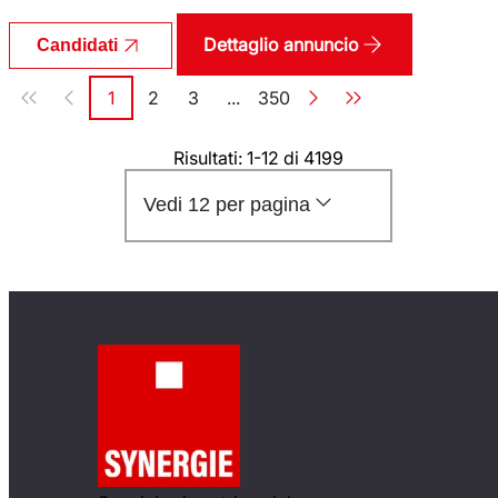
Dettaglio annuncio
Candidati
Paginazione
1
2
3
...
350
Pagina
Pagina
Pagina
Pagina
Risultati: 1-12 di 4199
Vedi 12 per pagina