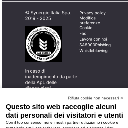
© Synergie Italia Spa.
Privacy policy
2019 - 2025
Modifica
preferenze
Cookie
Faq
Lavora con noi
SA8000
Phishing
Whistleblowing
In caso di
inadempimento da parte
della ApL delle
disposizioni
del Codice di Condotta, è
Rifiuta cookie non necessari ✕
possibile presentare un
reclamo
Questo sito web raccoglie alcuni
all’Organismo di
dati personali dei visitatori e utenti
Monitoraggio utilizzando
una delle modalità
Con il tuo consenso, noi e i nostri partner utilizziamo i cookie e