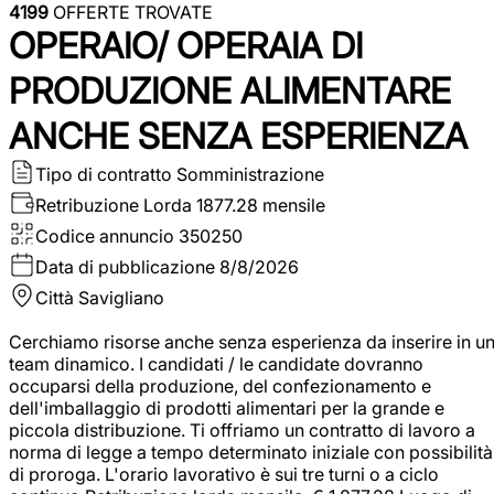
4199
OFFERTE TROVATE
OPERAIO/ OPERAIA DI
PRODUZIONE ALIMENTARE
ANCHE SENZA ESPERIENZA
Tipo di contratto
Somministrazione
Retribuzione Lorda
1877.28 mensile
Codice annuncio
350250
Data di pubblicazione
8/8/2026
Città
Savigliano
Cerchiamo risorse anche senza esperienza da inserire in u
team dinamico. I candidati / le candidate dovranno
occuparsi della produzione, del confezionamento e
dell'imballaggio di prodotti alimentari per la grande e
piccola distribuzione. Ti offriamo un contratto di lavoro a
norma di legge a tempo determinato iniziale con possibilità
di proroga. L'orario lavorativo è sui tre turni o a ciclo