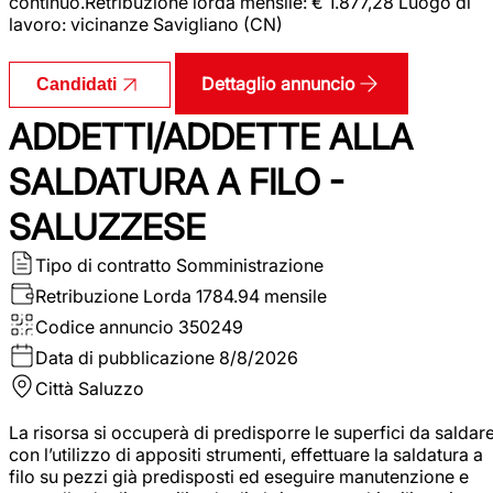
continuo.Retribuzione lorda mensile: € 1.877,28 Luogo di
lavoro: vicinanze Savigliano (CN)
Dettaglio annuncio
Candidati
ADDETTI/ADDETTE ALLA
SALDATURA A FILO -
SALUZZESE
Tipo di contratto
Somministrazione
Retribuzione Lorda
1784.94 mensile
Codice annuncio
350249
Data di pubblicazione
8/8/2026
Città
Saluzzo
La risorsa si occuperà di predisporre le superfici da saldar
con l’utilizzo di appositi strumenti, effettuare la saldatura a
filo su pezzi già predisposti ed eseguire manutenzione e