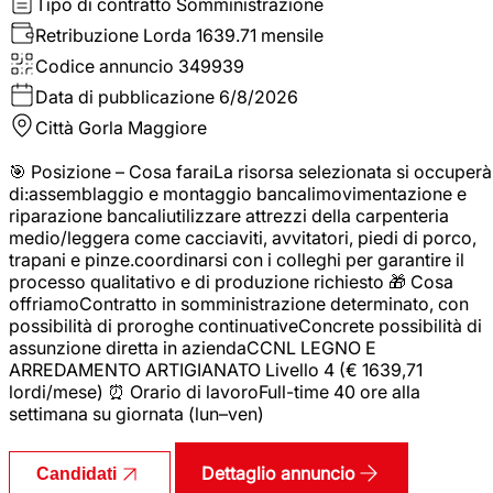
Tipo di contratto
Somministrazione
Retribuzione Lorda
1639.71 mensile
Codice annuncio
349939
Data di pubblicazione
6/8/2026
Città
Gorla Maggiore
🎯 Posizione – Cosa faraiLa risorsa selezionata si occuperà
di:assemblaggio e montaggio bancalimovimentazione e
riparazione bancaliutilizzare attrezzi della carpenteria
medio/leggera come cacciaviti, avvitatori, piedi di porco,
trapani e pinze.coordinarsi con i colleghi per garantire il
processo qualitativo e di produzione richiesto 🎁 Cosa
offriamoContratto in somministrazione determinato, con
possibilità di proroghe continuativeConcrete possibilità di
assunzione diretta in aziendaCCNL LEGNO E
ARREDAMENTO ARTIGIANATO Livello 4 (€ 1639,71
lordi/mese) ⏰ Orario di lavoroFull-time 40 ore alla
settimana su giornata (lun–ven)
Dettaglio annuncio
Candidati