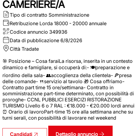
CAMERIERE/A
Tipo di contratto
Somministrazione
Retribuzione Lorda
18000 - 20000 annuale
Codice annuncio
349936
Data di pubblicazione
6/8/2026
Città
Tradate
🎯 Posizione – Cosa faraiLa risorsa, inserita in un contesto
dinamico e famigliare, si occuperà di:- 🍽️preparazione e
riordino della sala- 👥accoglienza della clientela- 🍕presa
delle comande- 🍴servizio al tavolo 🎁 Cosa offriamo-
Contratto part time 15 ore/settimana- Contratto in
somministrazione part-time determinato, con possibilità di
proroghe- CCNL PUBBLICI ESERCIZI RISTORAZIONE
TURISMO Livello 6 o 7 RAL : €18.000 - €20.000 lordi annui
⏰ Orario di lavoroPart-time 15 ore alla settimana anche su
turni serali, con possibilità di lavorare nel weekend
Dettaglio annuncio
Candidati