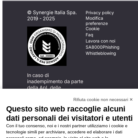
© Synergie Italia Spa.
Privacy policy
2019 - 2025
Modifica
preferenze
Cookie
Faq
Lavora con noi
SA8000
Phishing
Whistleblowing
In caso di
inadempimento da parte
della ApL delle
disposizioni
del Codice di Condotta, è
Rifiuta cookie non necessari ✕
possibile presentare un
Questo sito web raccoglie alcuni
reclamo
dati personali dei visitatori e utenti
all’Organismo di
Monitoraggio utilizzando
Con il tuo consenso, noi e i nostri partner utilizziamo i cookie e
una delle modalità
tecnologie simili per archiviare, accedere ed elaborare i dati
descritte al seguente