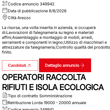
Codice annuncio
349942
Data di pubblicazione
6/8/2026
Città
Arezzo
La risorsa, una volta inserita in azienda, si occuperà
di:Lavorazioni di falegnameria su legno e materiali
affini;Assemblaggio e montaggio di mobili, arredi,
serramenti e componenti in legno;Utilizzo di macchinari e
attrezzature da falegnameria;Controllo qualità del prodott
finito.
Dettaglio annuncio
Candidati
OPERATORI RACCOLTA
RIFIUTI E ISOLA ECOLOGICA
Tipo di contratto
Somministrazione
Retribuzione Lorda
19000 - 20000 annuale
Codice annuncio
349941