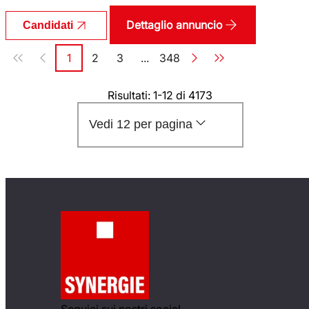
Dettaglio annuncio
Candidati
Paginazione
1
2
3
...
348
Pagina
Pagina
Pagina
Pagina
Risultati: 1-12 di 4173
Vedi 12 per pagina