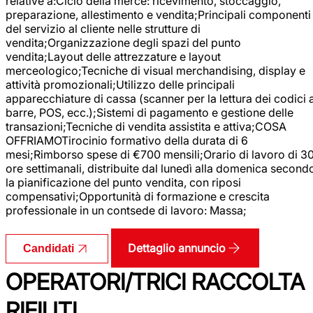
relative a:Ciclo della merce: ricevimento, stoccaggio,
preparazione, allestimento e vendita;Principali componenti
del servizio al cliente nelle strutture di
vendita;Organizzazione degli spazi del punto
vendita;Layout delle attrezzature e layout
merceologico;Tecniche di visual merchandising, display e
attività promozionali;Utilizzo delle principali
apparecchiature di cassa (scanner per la lettura dei codici 
barre, POS, ecc.);Sistemi di pagamento e gestione delle
transazioni;Tecniche di vendita assistita e attiva;COSA
OFFRIAMOTirocinio formativo della durata di 6
mesi;Rimborso spese di €700 mensili;Orario di lavoro di 3
ore settimanali, distribuite dal lunedì alla domenica second
la pianificazione del punto vendita, con riposi
compensativi;Opportunità di formazione e crescita
professionale in un contsede di lavoro: Massa;
Dettaglio annuncio
Candidati
OPERATORI/TRICI RACCOLTA
RIFIUTI