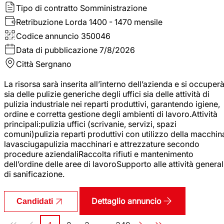
Tipo di contratto
Somministrazione
Retribuzione Lorda
1400 - 1470 mensile
Codice annuncio
350046
Data di pubblicazione
7/8/2026
Città
Sergnano
La risorsa sarà inserita all’interno dell’azienda e si occuper
sia delle pulizie generiche degli uffici sia delle attività di
pulizia industriale nei reparti produttivi, garantendo igiene,
ordine e corretta gestione degli ambienti di lavoro.Attività
principali:pulizia uffici (scrivanie, servizi, spazi
comuni)pulizia reparti produttivi con utilizzo della macchin
lavasciugapulizia macchinari e attrezzature secondo
procedure aziendaliRaccolta rifiuti e mantenimento
dell’ordine delle aree di lavoroSupporto alle attività general
di sanificazione.
Dettaglio annuncio
Candidati
Paginazione