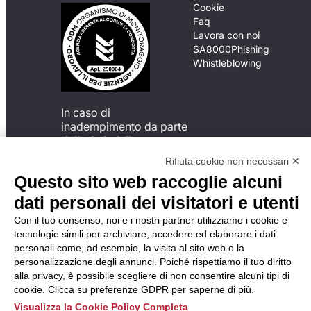
Cookie
Faq
Lavora con noi
SA8000
Phishing
Whistleblowing
In caso di
inadempimento da parte
della ApL delle
disposizioni
Rifiuta cookie non necessari ✕
del Codice di Condotta, è
Questo sito web raccoglie alcuni
possibile presentare un
reclamo
dati personali dei visitatori e utenti
all’Organismo di
Con il tuo consenso, noi e i nostri partner utilizziamo i cookie e
Monitoraggio utilizzando
tecnologie simili per archiviare, accedere ed elaborare i dati
una delle modalità
personali come, ad esempio, la visita al sito web o la
descritte al seguente
personalizzazione degli annunci. Poiché rispettiamo il tuo diritto
indirizzo web
alla privacy, è possibile scegliere di non consentire alcuni tipi di
https://odm-
cookie. Clicca su preferenze GDPR per saperne di più.
agenzielavoro.it/reclami/
.
Visualizza la Cookie Policy Completa