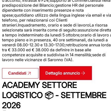
d’acconto, Intrastat e F24;supporto al Commercialista nella
predisposizione del Bilancio;gestione HR del personale
dipendente con inserimento presenze e nota
spese;quotidiano utilizzo della lingua inglese via email e vi
telefono, per relazionarsi coi Clienti
stranieri.Inquadramento, orario e sede di lavoroLa risorsa
selezionata sarà inserita come di seguito:assunzione dirett
a tempo indeterminato da lunedì 5 ottobre;orario di lavoro 
tempo pieno e in presenza, 40 ore settimanali, da lunedì a
venerdì 08.00-12.30 e 13.30-17.00;retribuzione annua lorda
tra € 33.000 ed € 38.000 da definire in base alle
competenze acquisite e suddivisa in 14 mensilità;sede di
lavoro nelle vicinanze di Saronno (VA).
Dettaglio annuncio
Candidati
ACADEMY SETTORE
LOGISTICO 📦 - SETTEMBRE
2026