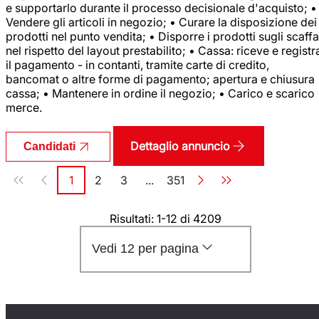
e supportarlo durante il processo decisionale d'acquisto; •
Vendere gli articoli in negozio; • Curare la disposizione dei
prodotti nel punto vendita; • Disporre i prodotti sugli scaffa
nel rispetto del layout prestabilito; • Cassa: riceve e registr
il pagamento - in contanti, tramite carte di credito,
bancomat o altre forme di pagamento; apertura e chiusura
cassa; • Mantenere in ordine il negozio; • Carico e scarico
merce.
Dettaglio annuncio
Candidati
Paginazione
1
2
3
...
351
Pagina
Pagina
Pagina
Pagina
Risultati: 1-12 di 4209
Vedi 12 per pagina