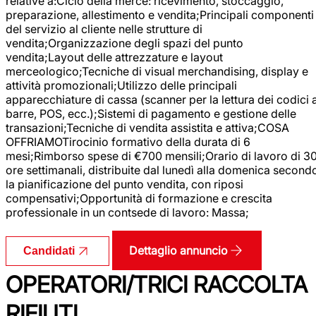
relative a:Ciclo della merce: ricevimento, stoccaggio,
preparazione, allestimento e vendita;Principali componenti
del servizio al cliente nelle strutture di
vendita;Organizzazione degli spazi del punto
vendita;Layout delle attrezzature e layout
merceologico;Tecniche di visual merchandising, display e
attività promozionali;Utilizzo delle principali
apparecchiature di cassa (scanner per la lettura dei codici 
barre, POS, ecc.);Sistemi di pagamento e gestione delle
transazioni;Tecniche di vendita assistita e attiva;COSA
OFFRIAMOTirocinio formativo della durata di 6
mesi;Rimborso spese di €700 mensili;Orario di lavoro di 3
ore settimanali, distribuite dal lunedì alla domenica second
la pianificazione del punto vendita, con riposi
compensativi;Opportunità di formazione e crescita
professionale in un contsede di lavoro: Massa;
Dettaglio annuncio
Candidati
OPERATORI/TRICI RACCOLTA
RIFIUTI