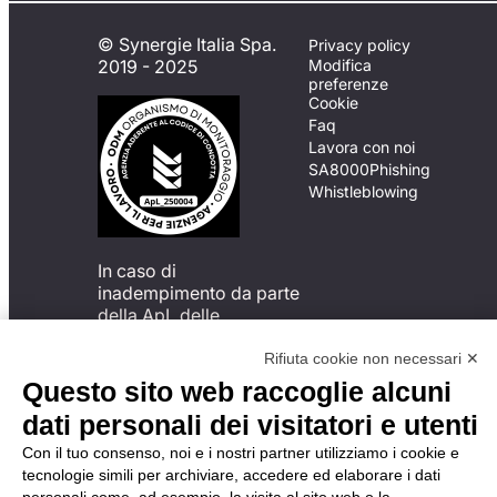
© Synergie Italia Spa.
Privacy policy
2019 - 2025
Modifica
preferenze
Cookie
Faq
Lavora con noi
SA8000
Phishing
Whistleblowing
In caso di
inadempimento da parte
della ApL delle
disposizioni
del Codice di Condotta, è
Rifiuta cookie non necessari ✕
possibile presentare un
Questo sito web raccoglie alcuni
reclamo
dati personali dei visitatori e utenti
all’Organismo di
Monitoraggio utilizzando
Con il tuo consenso, noi e i nostri partner utilizziamo i cookie e
una delle modalità
tecnologie simili per archiviare, accedere ed elaborare i dati
descritte al seguente