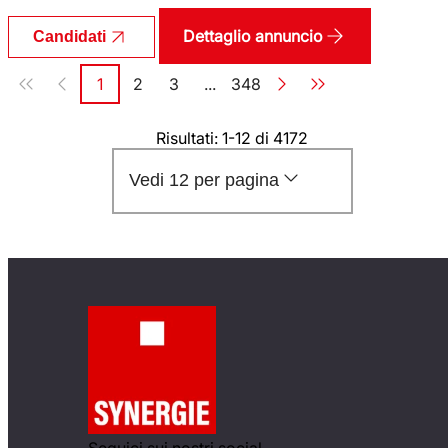
Dettaglio annuncio
Candidati
Paginazione
1
2
3
...
348
Pagina
Pagina
Pagina
Pagina
Risultati: 1-12 di 4172
Vedi 12 per pagina