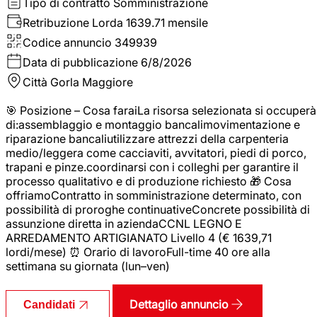
Tipo di contratto
Somministrazione
Retribuzione Lorda
1639.71 mensile
Codice annuncio
349939
Data di pubblicazione
6/8/2026
Città
Gorla Maggiore
🎯 Posizione – Cosa faraiLa risorsa selezionata si occuperà
di:assemblaggio e montaggio bancalimovimentazione e
riparazione bancaliutilizzare attrezzi della carpenteria
medio/leggera come cacciaviti, avvitatori, piedi di porco,
trapani e pinze.coordinarsi con i colleghi per garantire il
processo qualitativo e di produzione richiesto 🎁 Cosa
offriamoContratto in somministrazione determinato, con
possibilità di proroghe continuativeConcrete possibilità di
assunzione diretta in aziendaCCNL LEGNO E
ARREDAMENTO ARTIGIANATO Livello 4 (€ 1639,71
lordi/mese) ⏰ Orario di lavoroFull-time 40 ore alla
settimana su giornata (lun–ven)
Dettaglio annuncio
Candidati