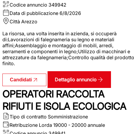
Codice annuncio
349942
Data di pubblicazione
6/8/2026
Città
Arezzo
La risorsa, una volta inserita in azienda, si occuperà
di:Lavorazioni di falegnameria su legno e materiali
affini;Assemblaggio e montaggio di mobili, arredi,
serramenti e componenti in legno;Utilizzo di macchinari e
attrezzature da falegnameria;Controllo qualità del prodott
finito.
Dettaglio annuncio
Candidati
OPERATORI RACCOLTA
RIFIUTI E ISOLA ECOLOGICA
Tipo di contratto
Somministrazione
Retribuzione Lorda
19000 - 20000 annuale
Codice annuncio
349941