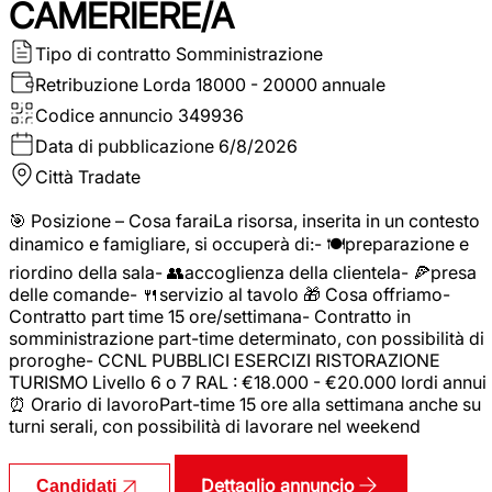
CAMERIERE/A
Tipo di contratto
Somministrazione
Retribuzione Lorda
18000 - 20000 annuale
Codice annuncio
349936
Data di pubblicazione
6/8/2026
Città
Tradate
🎯 Posizione – Cosa faraiLa risorsa, inserita in un contesto
dinamico e famigliare, si occuperà di:- 🍽️preparazione e
riordino della sala- 👥accoglienza della clientela- 🍕presa
delle comande- 🍴servizio al tavolo 🎁 Cosa offriamo-
Contratto part time 15 ore/settimana- Contratto in
somministrazione part-time determinato, con possibilità di
proroghe- CCNL PUBBLICI ESERCIZI RISTORAZIONE
TURISMO Livello 6 o 7 RAL : €18.000 - €20.000 lordi annui
⏰ Orario di lavoroPart-time 15 ore alla settimana anche su
turni serali, con possibilità di lavorare nel weekend
Dettaglio annuncio
Candidati