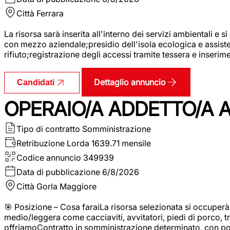
Città
Ferrara
La risorsa sarà inserita all'interno dei servizi ambientali e si
con mezzo aziendale;presidio dell'isola ecologica e assistenz
rifiuto;registrazione degli accessi tramite tessera e inserim
Dettaglio annuncio
Candidati
OPERAIO/A ADDETTO/A 
Tipo di contratto
Somministrazione
Retribuzione Lorda
1639.71 mensile
Codice annuncio
349939
Data di pubblicazione
6/8/2026
Città
Gorla Maggiore
🎯 Posizione – Cosa faraiLa risorsa selezionata si occuper
medio/leggera come cacciaviti, avvitatori, piedi di porco, t
offriamoContratto in somministrazione determinato, con p