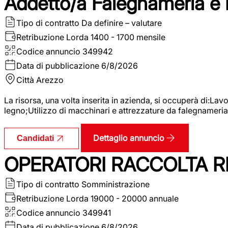
Addetto/a Falegnameria e
Tipo di contratto
Da definire – valutare
Retribuzione Lorda
1400 - 1700 mensile
Codice annuncio
349942
Data di pubblicazione
6/8/2026
Città
Arezzo
La risorsa, una volta inserita in azienda, si occuperà di:La
legno;Utilizzo di macchinari e attrezzature da falegnameria;
Dettaglio annuncio
Candidati
OPERATORI RACCOLTA RI
Tipo di contratto
Somministrazione
Retribuzione Lorda
19000 - 20000 annuale
Codice annuncio
349941
Data di pubblicazione
6/8/2026