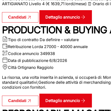
ARTIGIANATO Livello 4 (€ 1639,71 lordi/mese) ⏰ Orario di l
Dettaglio annuncio
Candidati
PRODUCTION & BUYING A
Tipo di contratto
Da definire – valutare
Retribuzione Lorda
27000 - 40000 annuale
Codice annuncio
349938
Data di pubblicazione
6/8/2026
Città
Ortignano Raggiolo
La risorsa, una volta inserita in azienda, si occuperà di: M
standard qualitativi;Gestione delle attività di merchandising
condizioni con fornitori.
Dettaglio annuncio
Candidati