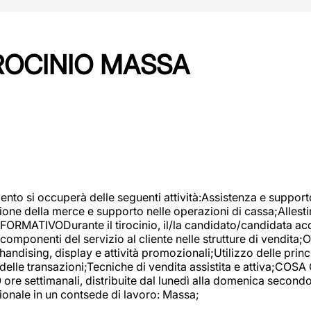
IROCINIO MASSA
imento si occuperà delle seguenti attività:Assistenza e support
ione della merce e supporto nelle operazioni di cassa;Allesti
FORMATIVODurante il tirocinio, il/la candidato/candidata acq
componenti del servizio al cliente nelle strutture di vendita
ndising, display e attività promozionali;Utilizzo delle princi
delle transazioni;Tecniche di vendita assistita e attiva;COS
re settimanali, distribuite dal lunedì alla domenica secondo 
onale in un contsede di lavoro: Massa;