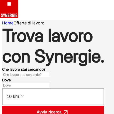
Home
Offerte di lavoro
Trova lavoro
con Synergie.
Che lavoro stai cercando?
Dove
10 km
Avvia ricerca