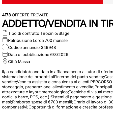
4173
OFFERTE TROVATE
ADDETTO/VENDITA IN T
Tipo di contratto
Tirocinio/Stage
Retribuzione Lorda
700 mensile
Codice annuncio
349948
Data di pubblicazione
6/8/2026
Città
Massa
il/la candidato/candidata in affiancamento al tutor di rifer
sistemazione dei prodotti all'interno del punto vendita;Gest
vendite;Vendita assistita e consulenza ai clienti.PERCORSO 
stoccaggio, preparazione, allestimento e vendita;Principali 
attrezzature e layout merceologico;Tecniche di visual mercha
codici a barre, POS, ecc.);Sistemi di pagamento e gestione 
mesi;Rimborso spese di €700 mensili;Orario di lavoro di 30 o
compensativi;Opportunità di formazione e crescita professi