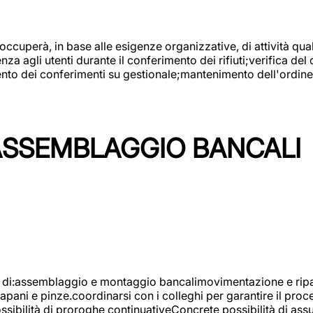
 occuperà, in base alle esigenze organizzative, di attività quali
a agli utenti durante il conferimento dei rifiuti;verifica del
ento dei conferimenti su gestionale;mantenimento dell'ordine, 
ASSEMBLAGGIO BANCALI
à di:assemblaggio e montaggio bancalimovimentazione e ripara
rapani e pinze.coordinarsi con i colleghi per garantire il pro
ossibilità di proroghe continuativeConcrete possibilità d