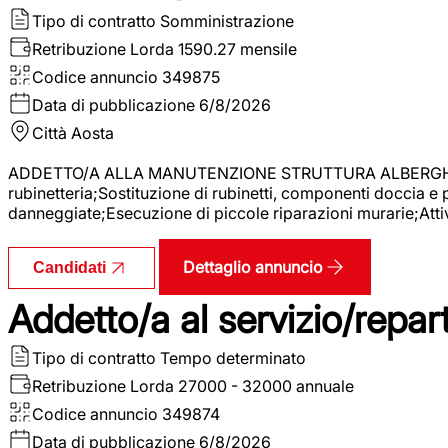
Tipo di contratto
Somministrazione
Retribuzione Lorda
1590.27 mensile
Codice annuncio
349875
Data di pubblicazione
6/8/2026
Città
Aosta
ADDETTO/A ALLA MANUTENZIONE STRUTTURA ALBERGHIERA La r
rubinetteria;Sostituzione di rubinetti, componenti doccia e
danneggiate;Esecuzione di piccole riparazioni murarie;Attivi
Dettaglio annuncio
Candidati
Addetto/a al servizio/repar
Tipo di contratto
Tempo determinato
Retribuzione Lorda
27000 - 32000 annuale
Codice annuncio
349874
Data di pubblicazione
6/8/2026