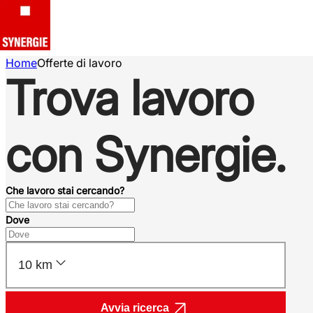
Home
Offerte di lavoro
Trova lavoro
con Synergie.
Che lavoro stai cercando?
Dove
10 km
Avvia ricerca