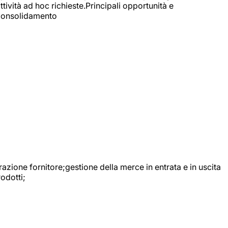
ttività ad hoc richieste.Principali opportunità e
e Consolidamento
urazione fornitore;gestione della merce in entrata e in uscita
odotti;