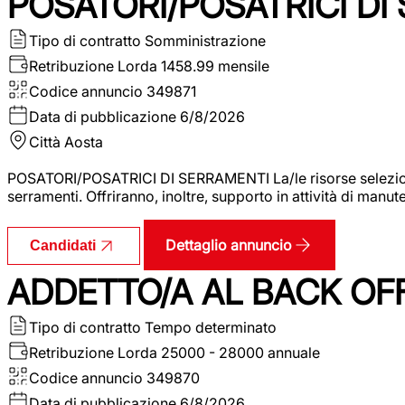
POSATORI/POSATRICI DI
Tipo di contratto
Somministrazione
Retribuzione Lorda
1458.99 mensile
Codice annuncio
349871
Data di pubblicazione
6/8/2026
Città
Aosta
POSATORI/POSATRICI DI SERRAMENTI La/le risorse selezionat
serramenti. Offriranno, inoltre, supporto in attività di man
Dettaglio annuncio
Candidati
ADDETTO/A AL BACK OF
Tipo di contratto
Tempo determinato
Retribuzione Lorda
25000 - 28000 annuale
Codice annuncio
349870
Data di pubblicazione
6/8/2026