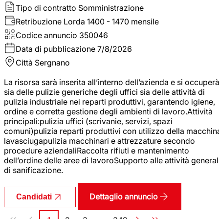
Tipo di contratto
Somministrazione
Retribuzione Lorda
1400 - 1470 mensile
Codice annuncio
350046
Data di pubblicazione
7/8/2026
Città
Sergnano
La risorsa sarà inserita all’interno dell’azienda e si occuper
sia delle pulizie generiche degli uffici sia delle attività di
pulizia industriale nei reparti produttivi, garantendo igiene,
ordine e corretta gestione degli ambienti di lavoro.Attività
principali:pulizia uffici (scrivanie, servizi, spazi
comuni)pulizia reparti produttivi con utilizzo della macchin
lavasciugapulizia macchinari e attrezzature secondo
procedure aziendaliRaccolta rifiuti e mantenimento
dell’ordine delle aree di lavoroSupporto alle attività general
di sanificazione.
Dettaglio annuncio
Candidati
Paginazione