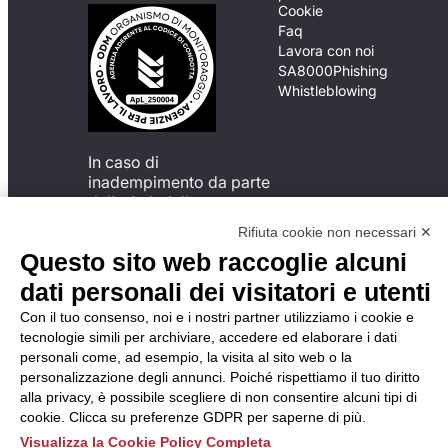
Cookie
Faq
Lavora con noi
SA8000
Phishing
Whistleblowing
In caso di
inadempimento da parte
della ApL delle
disposizioni
Rifiuta cookie non necessari ✕
del Codice di Condotta, è
Questo sito web raccoglie alcuni
possibile presentare un
reclamo
dati personali dei visitatori e utenti
all’Organismo di
Con il tuo consenso, noi e i nostri partner utilizziamo i cookie e
Monitoraggio utilizzando
tecnologie simili per archiviare, accedere ed elaborare i dati
una delle modalità
personali come, ad esempio, la visita al sito web o la
descritte al seguente
personalizzazione degli annunci. Poiché rispettiamo il tuo diritto
indirizzo web
alla privacy, è possibile scegliere di non consentire alcuni tipi di
https://odm-
cookie. Clicca su preferenze GDPR per saperne di più.
agenzielavoro.it/reclami/
.
Visualizza la Cookie Policy Completa