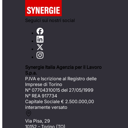
Seguici sui nostri social
Synergie Italia Agenzia per il Lavoro
S.p.a.
P.IVA e Iscrizione al Registro delle
Imprese di Torino
N° 07704310015 del 27/05/1999
N° REA 917734
Capitale Sociale €
2.500.000,00
interamente versato
Via Pisa, 29
10152 - Torino (TO)