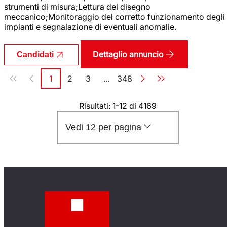
strumenti di misura;Lettura del disegno
meccanico;Monitoraggio del corretto funzionamento degli
impianti e segnalazione di eventuali anomalie.
Dettaglio annuncio
Candidati
Paginazione
1
2
3
...
348
Pagina
Pagina
Pagina
Pagina
Risultati: 1-12 di 4169
Vedi 12 per pagina