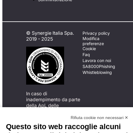
© Synergie Italia Spa.
Privacy policy
2019 - 2025
Modifica
preferenze
Cookie
Faq
Lavora con noi
SA8000
Phishing
Whistleblowing
In caso di
inadempimento da parte
della ApL delle
disposizioni
del Codice di Condotta, è
Rifiuta cookie non necessari ✕
possibile presentare un
Questo sito web raccoglie alcuni
reclamo