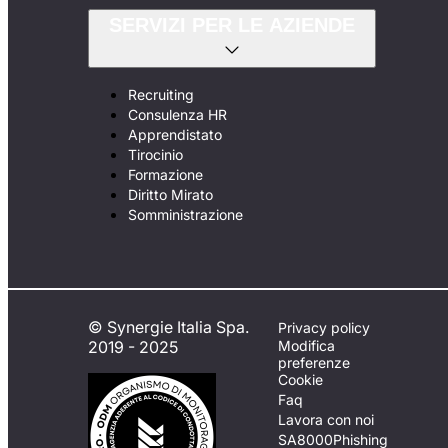
SERVIZI PER LE AZIENDE
Recruiting
Consulenza HR
Apprendistato
Tirocinio
Formazione
Diritto Mirato
Somministrazione
© Synergie Italia Spa.
Privacy policy
2019 - 2025
Modifica
preferenze
Cookie
Faq
Lavora con noi
SA8000
Phishing