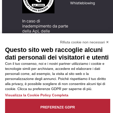
Whistleblowing
In caso di
inadempimento da parte
della ApL delle
disposizioni
del Codice di Condotta, è
Rifiuta cookie non necessari ✕
possibile presentare un
Questo sito web raccoglie alcuni
reclamo
dati personali dei visitatori e utenti
all’Organismo di
Monitoraggio utilizzando
Con il tuo consenso, noi e i nostri partner utilizziamo i cookie e
una delle modalità
tecnologie simili per archiviare, accedere ed elaborare i dati
descritte al seguente
personali come, ad esempio, la visita al sito web o la
indirizzo web
personalizzazione degli annunci. Poiché rispettiamo il tuo diritto
https://odm-
alla privacy, è possibile scegliere di non consentire alcuni tipi di
agenzielavoro.it/reclami/
.
cookie. Clicca su preferenze GDPR per saperne di più.
Visualizza la Cookie Policy Completa
PREFERENZE GDPR