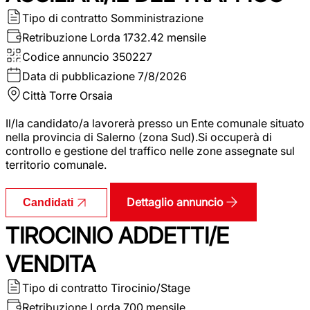
Tipo di contratto
Somministrazione
Retribuzione Lorda
1732.42 mensile
Codice annuncio
350227
Data di pubblicazione
7/8/2026
Città
Torre Orsaia
Il/la candidato/a lavorerà presso un Ente comunale situato
nella provincia di Salerno (zona Sud).Si occuperà di
controllo e gestione del traffico nelle zone assegnate sul
territorio comunale.
Dettaglio annuncio
Candidati
TIROCINIO ADDETTI/E
VENDITA
Tipo di contratto
Tirocinio/Stage
Retribuzione Lorda
700 mensile