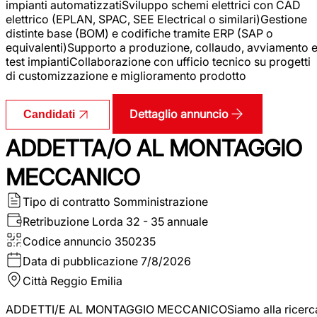
impianti automatizzatiSviluppo schemi elettrici con CAD
elettrico (EPLAN, SPAC, SEE Electrical o similari)Gestione
distinte base (BOM) e codifiche tramite ERP (SAP o
equivalenti)Supporto a produzione, collaudo, avviamento 
test impiantiCollaborazione con ufficio tecnico su progetti
di customizzazione e miglioramento prodotto
Dettaglio annuncio
Candidati
ADDETTA/O AL MONTAGGIO
MECCANICO
Tipo di contratto
Somministrazione
Retribuzione Lorda
32 - 35 annuale
Codice annuncio
350235
Data di pubblicazione
7/8/2026
Città
Reggio Emilia
ADDETTI/E AL MONTAGGIO MECCANICOSiamo alla ricerc