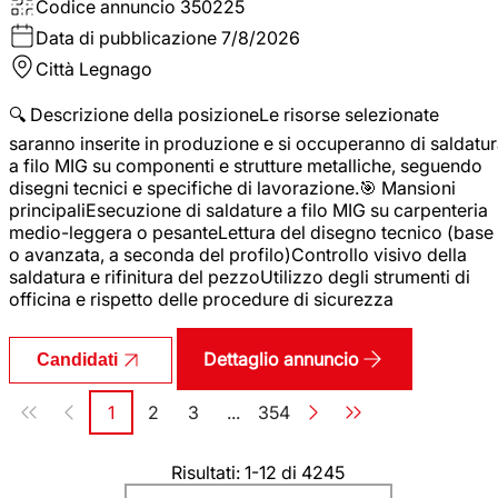
Codice annuncio
350225
Data di pubblicazione
7/8/2026
Città
Legnago
🔍 Descrizione della posizioneLe risorse selezionate
saranno inserite in produzione e si occuperanno di saldatu
a filo MIG su componenti e strutture metalliche, seguendo
disegni tecnici e specifiche di lavorazione.🎯 Mansioni
principaliEsecuzione di saldature a filo MIG su carpenteria
medio-leggera o pesanteLettura del disegno tecnico (base
o avanzata, a seconda del profilo)Controllo visivo della
saldatura e rifinitura del pezzoUtilizzo degli strumenti di
officina e rispetto delle procedure di sicurezza
Dettaglio annuncio
Candidati
Paginazione
1
2
3
...
354
Pagina
Pagina
Pagina
Pagina
Risultati: 1-12 di 4245