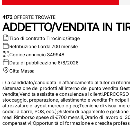
4172
OFFERTE TROVATE
ADDETTO/VENDITA IN T
Tipo di contratto
Tirocinio/Stage
Retribuzione Lorda
700 mensile
Codice annuncio
349948
Data di pubblicazione
6/8/2026
Città
Massa
il/la candidato/candidata in affiancamento al tutor di rifer
sistemazione dei prodotti all'interno del punto vendita;Gest
vendite;Vendita assistita e consulenza ai clienti.PERCORSO 
stoccaggio, preparazione, allestimento e vendita;Principali 
attrezzature e layout merceologico;Tecniche di visual mercha
codici a barre, POS, ecc.);Sistemi di pagamento e gestione 
mesi;Rimborso spese di €700 mensili;Orario di lavoro di 30 o
compensativi;Opportunità di formazione e crescita professi