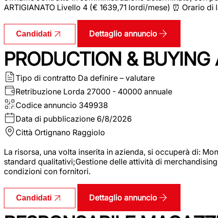
ARTIGIANATO Livello 4 (€ 1639,71 lordi/mese) ⏰ Orario di l
Dettaglio annuncio
Candidati
PRODUCTION & BUYING A
Tipo di contratto
Da definire – valutare
Retribuzione Lorda
27000 - 40000 annuale
Codice annuncio
349938
Data di pubblicazione
6/8/2026
Città
Ortignano Raggiolo
La risorsa, una volta inserita in azienda, si occuperà di: M
standard qualitativi;Gestione delle attività di merchandising
condizioni con fornitori.
Dettaglio annuncio
Candidati