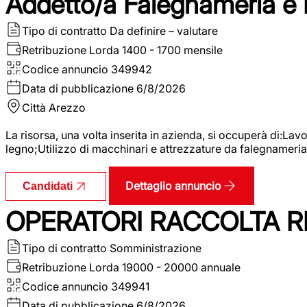
Addetto/a Falegnameria e
Tipo di contratto
Da definire – valutare
Retribuzione Lorda
1400 - 1700 mensile
Codice annuncio
349942
Data di pubblicazione
6/8/2026
Città
Arezzo
La risorsa, una volta inserita in azienda, si occuperà di:La
legno;Utilizzo di macchinari e attrezzature da falegnameria;
Dettaglio annuncio
Candidati
OPERATORI RACCOLTA RI
Tipo di contratto
Somministrazione
Retribuzione Lorda
19000 - 20000 annuale
Codice annuncio
349941
Data di pubblicazione
6/8/2026