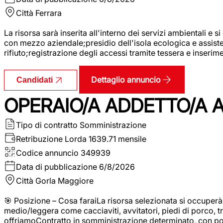
Città
Ferrara
La risorsa sarà inserita all'interno dei servizi ambientali e si
con mezzo aziendale;presidio dell'isola ecologica e assistenz
rifiuto;registrazione degli accessi tramite tessera e inserim
Dettaglio annuncio
Candidati
OPERAIO/A ADDETTO/A 
Tipo di contratto
Somministrazione
Retribuzione Lorda
1639.71 mensile
Codice annuncio
349939
Data di pubblicazione
6/8/2026
Città
Gorla Maggiore
🎯 Posizione – Cosa faraiLa risorsa selezionata si occuper
medio/leggera come cacciaviti, avvitatori, piedi di porco, t
offriamoContratto in somministrazione determinato, con p