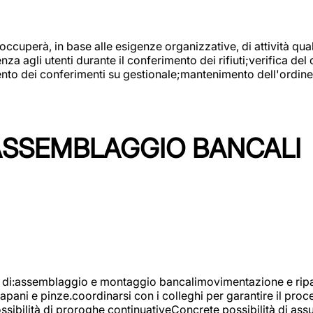
 occuperà, in base alle esigenze organizzative, di attività quali
a agli utenti durante il conferimento dei rifiuti;verifica del
ento dei conferimenti su gestionale;mantenimento dell'ordine, 
ASSEMBLAGGIO BANCALI
à di:assemblaggio e montaggio bancalimovimentazione e ripara
rapani e pinze.coordinarsi con i colleghi per garantire il pro
ossibilità di proroghe continuativeConcrete possibilità d