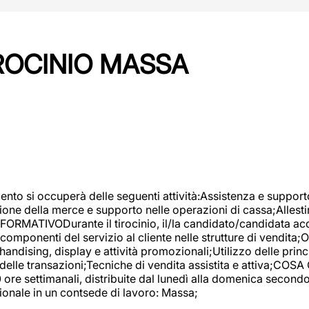
IROCINIO MASSA
imento si occuperà delle seguenti attività:Assistenza e support
ione della merce e supporto nelle operazioni di cassa;Allesti
FORMATIVODurante il tirocinio, il/la candidato/candidata acq
componenti del servizio al cliente nelle strutture di vendita
ndising, display e attività promozionali;Utilizzo delle princi
delle transazioni;Tecniche di vendita assistita e attiva;COS
re settimanali, distribuite dal lunedì alla domenica secondo 
onale in un contsede di lavoro: Massa;