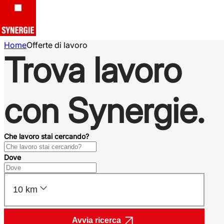
Home
Offerte di lavoro
Trova lavoro
con Synergie.
Che lavoro stai cercando?
Dove
10 km
Avvia ricerca