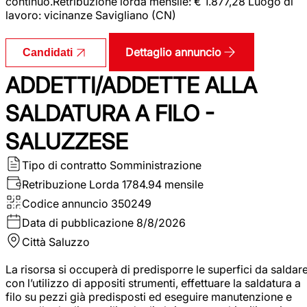
continuo.Retribuzione lorda mensile: € 1.877,28 Luogo di
lavoro: vicinanze Savigliano (CN)
Dettaglio annuncio
Candidati
ADDETTI/ADDETTE ALLA
SALDATURA A FILO -
SALUZZESE
Tipo di contratto
Somministrazione
Retribuzione Lorda
1784.94 mensile
Codice annuncio
350249
Data di pubblicazione
8/8/2026
Città
Saluzzo
La risorsa si occuperà di predisporre le superfici da saldar
con l’utilizzo di appositi strumenti, effettuare la saldatura a
filo su pezzi già predisposti ed eseguire manutenzione e