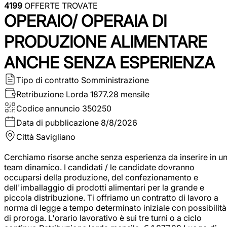
4199
OFFERTE TROVATE
OPERAIO/ OPERAIA DI
PRODUZIONE ALIMENTARE
ANCHE SENZA ESPERIENZA
Tipo di contratto
Somministrazione
Retribuzione Lorda
1877.28 mensile
Codice annuncio
350250
Data di pubblicazione
8/8/2026
Città
Savigliano
Cerchiamo risorse anche senza esperienza da inserire in u
team dinamico. I candidati / le candidate dovranno
occuparsi della produzione, del confezionamento e
dell'imballaggio di prodotti alimentari per la grande e
piccola distribuzione. Ti offriamo un contratto di lavoro a
norma di legge a tempo determinato iniziale con possibilità
di proroga. L'orario lavorativo è sui tre turni o a ciclo