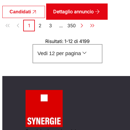
Dettaglio annuncio
Candidati
Paginazione
1
2
3
...
350
Pagina
Pagina
Pagina
Pagina
Risultati: 1-12 di 4199
Vedi 12 per pagina