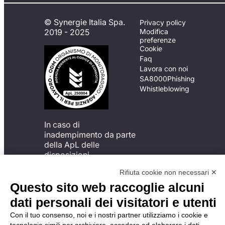
© Synergie Italia Spa.
Privacy policy
2019 - 2025
Modifica
preferenze
Cookie
Faq
Lavora con noi
SA8000
Phishing
Whistleblowing
In caso di
inadempimento da parte
della ApL delle
disposizioni
del Codice di Condotta, è
Rifiuta cookie non necessari ✕
possibile presentare un
reclamo
Questo sito web raccoglie alcuni
all’Organismo di
dati personali dei visitatori e utenti
Monitoraggio utilizzando
una delle modalità
Con il tuo consenso, noi e i nostri partner utilizziamo i cookie e