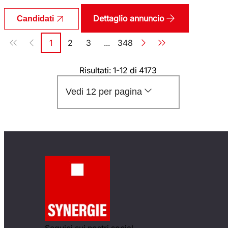
Dettaglio annuncio
Candidati
Paginazione
1
2
3
...
348
Pagina
Pagina
Pagina
Pagina
Risultati: 1-12 di 4173
Vedi 12 per pagina