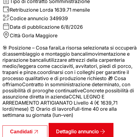
Tipo di contratto
Somministrazione
Retribuzione Lorda
1639.71 mensile
Codice annuncio
349939
Data di pubblicazione
6/8/2026
Città
Gorla Maggiore
🎯 Posizione – Cosa faraiLa risorsa selezionata si occuperà
di:assemblaggio e montaggio bancalimovimentazione e
riparazione bancaliutilizzare attrezzi della carpenteria
medio/leggera come cacciaviti, avvitatori, piedi di porco,
trapani e pinze.coordinarsi con i colleghi per garantire il
processo qualitativo e di produzione richiesto 🎁 Cosa
offriamoContratto in somministrazione determinato, con
possibilità di proroghe continuativeConcrete possibilità di
assunzione diretta in aziendaCCNL LEGNO E
ARREDAMENTO ARTIGIANATO Livello 4 (€ 1639,71
lordi/mese) ⏰ Orario di lavoroFull-time 40 ore alla
settimana su giornata (lun–ven)
Dettaglio annuncio
Candidati