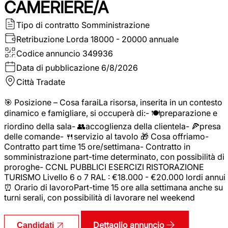
CAMERIERE/A
Tipo di contratto
Somministrazione
Retribuzione Lorda
18000 - 20000 annuale
Codice annuncio
349936
Data di pubblicazione
6/8/2026
Città
Tradate
🎯 Posizione – Cosa faraiLa risorsa, inserita in un contesto
dinamico e famigliare, si occuperà di:- 🍽️preparazione e
riordino della sala- 👥accoglienza della clientela- 🍕presa
delle comande- 🍴servizio al tavolo 🎁 Cosa offriamo-
Contratto part time 15 ore/settimana- Contratto in
somministrazione part-time determinato, con possibilità di
proroghe- CCNL PUBBLICI ESERCIZI RISTORAZIONE
TURISMO Livello 6 o 7 RAL : €18.000 - €20.000 lordi annui
⏰ Orario di lavoroPart-time 15 ore alla settimana anche su
turni serali, con possibilità di lavorare nel weekend
Dettaglio annuncio
Candidati