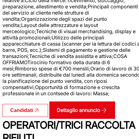
relative a:Ciclo della merce: ricevimento, stoccaggio,
preparazione, allestimento e vendita;Principali componenti
del servizio al cliente nelle strutture di
vendita;Organizzazione degli spazi del punto
vendita;Layout delle attrezzature e layout
merceologico;Tecniche di visual merchandising, display e
attività promozionali;Utilizzo delle principali
apparecchiature di cassa (scanner per la lettura dei codici 
barre, POS, ecc.);Sistemi di pagamento e gestione delle
transazioni;Tecniche di vendita assistita e attiva;COSA
OFFRIAMOTirocinio formativo della durata di 6
mesi;Rimborso spese di €700 mensili;Orario di lavoro di 3
ore settimanali, distribuite dal lunedì alla domenica second
la pianificazione del punto vendita, con riposi
compensativi;Opportunità di formazione e crescita
professionale in un contsede di lavoro: Massa;
Dettaglio annuncio
Candidati
OPERATORI/TRICI RACCOLTA
RIFIUTI