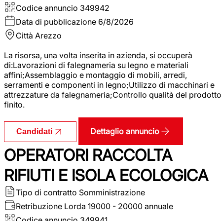
Codice annuncio
349942
Data di pubblicazione
6/8/2026
Città
Arezzo
La risorsa, una volta inserita in azienda, si occuperà
di:Lavorazioni di falegnameria su legno e materiali
affini;Assemblaggio e montaggio di mobili, arredi,
serramenti e componenti in legno;Utilizzo di macchinari e
attrezzature da falegnameria;Controllo qualità del prodott
finito.
Dettaglio annuncio
Candidati
OPERATORI RACCOLTA
RIFIUTI E ISOLA ECOLOGICA
Tipo di contratto
Somministrazione
Retribuzione Lorda
19000 - 20000 annuale
Codice annuncio
349941