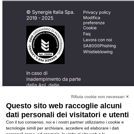
© Synergie Italia Spa.
Privacy policy
2019 - 2025
Modifica
preferenze
Cookie
Faq
Lavora con noi
SA8000
Phishing
Whistleblowing
In caso di
inadempimento da parte
della ApL delle
disposizioni
del Codice di Condotta, è
Rifiuta cookie non necessari ✕
possibile presentare un
Questo sito web raccoglie alcuni
reclamo
dati personali dei visitatori e utenti
all’Organismo di
Monitoraggio utilizzando
Con il tuo consenso, noi e i nostri partner utilizziamo i cookie e
una delle modalità
tecnologie simili per archiviare, accedere ed elaborare i dati
descritte al seguente