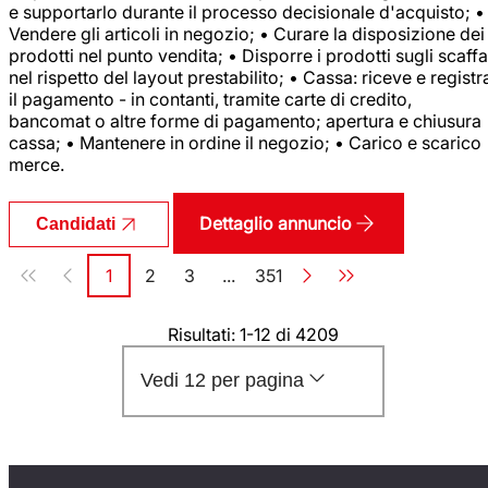
e supportarlo durante il processo decisionale d'acquisto; •
Vendere gli articoli in negozio; • Curare la disposizione dei
prodotti nel punto vendita; • Disporre i prodotti sugli scaffa
nel rispetto del layout prestabilito; • Cassa: riceve e registr
il pagamento - in contanti, tramite carte di credito,
bancomat o altre forme di pagamento; apertura e chiusura
cassa; • Mantenere in ordine il negozio; • Carico e scarico
merce.
Dettaglio annuncio
Candidati
Paginazione
1
2
3
...
351
Pagina
Pagina
Pagina
Pagina
Risultati: 1-12 di 4209
Vedi 12 per pagina