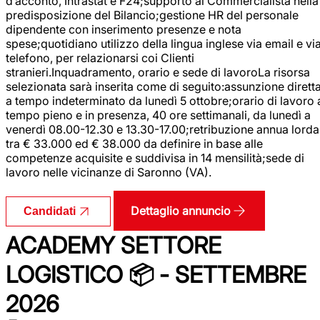
d’acconto, Intrastat e F24;supporto al Commercialista nella
predisposizione del Bilancio;gestione HR del personale
dipendente con inserimento presenze e nota
spese;quotidiano utilizzo della lingua inglese via email e vi
telefono, per relazionarsi coi Clienti
stranieri.Inquadramento, orario e sede di lavoroLa risorsa
selezionata sarà inserita come di seguito:assunzione dirett
a tempo indeterminato da lunedì 5 ottobre;orario di lavoro 
tempo pieno e in presenza, 40 ore settimanali, da lunedì a
venerdì 08.00-12.30 e 13.30-17.00;retribuzione annua lorda
tra € 33.000 ed € 38.000 da definire in base alle
competenze acquisite e suddivisa in 14 mensilità;sede di
lavoro nelle vicinanze di Saronno (VA).
Dettaglio annuncio
Candidati
ACADEMY SETTORE
LOGISTICO 📦 - SETTEMBRE
2026