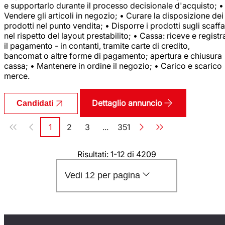
e supportarlo durante il processo decisionale d'acquisto; •
Vendere gli articoli in negozio; • Curare la disposizione dei
prodotti nel punto vendita; • Disporre i prodotti sugli scaffa
nel rispetto del layout prestabilito; • Cassa: riceve e registr
il pagamento - in contanti, tramite carte di credito,
bancomat o altre forme di pagamento; apertura e chiusura
cassa; • Mantenere in ordine il negozio; • Carico e scarico
merce.
Dettaglio annuncio
Candidati
Paginazione
1
2
3
...
351
Pagina
Pagina
Pagina
Pagina
Risultati: 1-12 di 4209
Vedi 12 per pagina