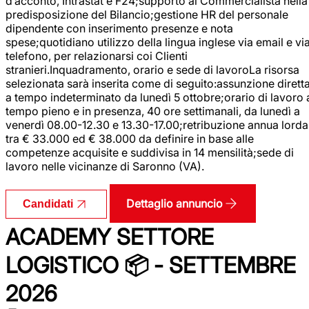
d’acconto, Intrastat e F24;supporto al Commercialista nella
predisposizione del Bilancio;gestione HR del personale
dipendente con inserimento presenze e nota
spese;quotidiano utilizzo della lingua inglese via email e vi
telefono, per relazionarsi coi Clienti
stranieri.Inquadramento, orario e sede di lavoroLa risorsa
selezionata sarà inserita come di seguito:assunzione dirett
a tempo indeterminato da lunedì 5 ottobre;orario di lavoro 
tempo pieno e in presenza, 40 ore settimanali, da lunedì a
venerdì 08.00-12.30 e 13.30-17.00;retribuzione annua lorda
tra € 33.000 ed € 38.000 da definire in base alle
competenze acquisite e suddivisa in 14 mensilità;sede di
lavoro nelle vicinanze di Saronno (VA).
Dettaglio annuncio
Candidati
ACADEMY SETTORE
LOGISTICO 📦 - SETTEMBRE
2026