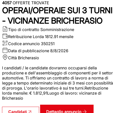
4057
OFFERTE TROVATE
OPERAI/OPERAIE SUI 3 TURNI
- VICINANZE BRICHERASIO
Tipo di contratto
Somministrazione
Retribuzione Lorda
1812.91 mensile
Codice annuncio
350251
Data di pubblicazione
8/8/2026
Città
Bricherasio
I candidati / le candidate dovranno occuparsi della
produzione e dell'assemblaggio di componenti per il setto
automotive. Ti offriamo un contratto di lavoro a norma di
legge a tempo determinato iniziale di 3 mesi con possibilità
di proroga. L'orario lavorativo è sui tre turni.Retribuzione
lorda mensile: € 1.812,91Luogo di lavoro: vicinanze di
Bricherasio
Dettaglio annuncio
Candidati