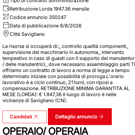
Tipo di contratto
Somministrazione
Retribuzione Lorda
1947.36 mensile
Codice annuncio
350247
Data di pubblicazione
8/8/2026
Città
Savigliano
La risorsa si occuperà di:_ controllo qualità componenti_
supervisione del macchinario in autonomia_ intervento
tempestivo in caso di guasti con il supporto dei manutentor
/ delle manutentrici_ dove necessario assemblaggio parti T
offriamo un contratto di lavoro a norma di legge a tempo
determinato iniziale con possibilità di proroga.L'orario
lavorativo è a ciclo continuo, 21 turni, con riposi a
compensazione. RETRIBUZIONE MINIMA GARANTITA AL
MESE (LORDA): € 1.947,36 Il luogo di lavoro è nelle
vicinanze di Savigliano (CN).
Dettaglio annuncio
Candidati
OPERAIO/ OPERAIA