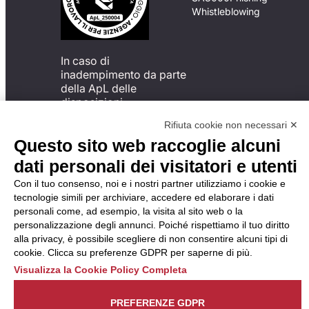
Whistleblowing
In caso di
inadempimento da parte
della ApL delle
disposizioni
del Codice di Condotta, è
Rifiuta cookie non necessari ✕
possibile presentare un
Questo sito web raccoglie alcuni
reclamo
all’Organismo di
dati personali dei visitatori e utenti
Monitoraggio utilizzando
Con il tuo consenso, noi e i nostri partner utilizziamo i cookie e
una delle modalità
tecnologie simili per archiviare, accedere ed elaborare i dati
descritte al seguente
personali come, ad esempio, la visita al sito web o la
indirizzo web
personalizzazione degli annunci. Poiché rispettiamo il tuo diritto
https://odm-
alla privacy, è possibile scegliere di non consentire alcuni tipi di
agenzielavoro.it/reclami/
.
cookie. Clicca su preferenze GDPR per saperne di più.
Visualizza la Cookie Policy Completa
PREFERENZE GDPR