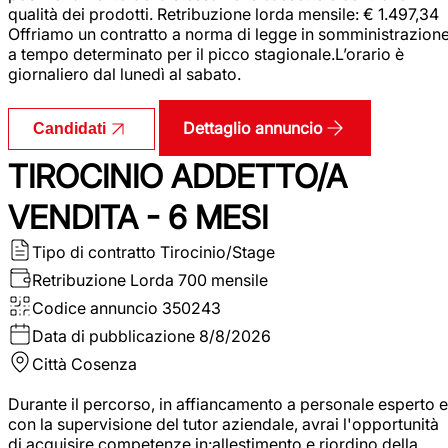
qualità dei prodotti. Retribuzione lorda mensile: € 1.497,34
Offriamo un contratto a norma di legge in somministrazion
a tempo determinato per il picco stagionale.L’orario è
giornaliero dal lunedì al sabato.
Dettaglio annuncio
Candidati
TIROCINIO ADDETTO/A
VENDITA - 6 MESI
Tipo di contratto
Tirocinio/Stage
Retribuzione Lorda
700 mensile
Codice annuncio
350243
Data di pubblicazione
8/8/2026
Città
Cosenza
Durante il percorso, in affiancamento a personale esperto e
con la supervisione del tutor aziendale, avrai l'opportunità
di acquisire competenze in:allestimento e riordino della