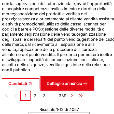
con la supervisione del tutor aziendale, avrai l'opportunità
di acquisire competenze in:allestimento e riordino della
merce;esposizione dei prodotti e verifica dei
prezzi;assistenza e orientamento al cliente;vendita assistita
e attività promozionali;utilizzo della cassa, scanner per
codici a barre e POS;gestione delle diverse modalità di
pagamento;registrazione delle vendite;organizzazione
degli spazi e dei reparti del punto vendita;gestione del cicl
delle merci, dal ricevimento all'esposizione e alla
vendita;applicazione delle procedure di sicurezza
all'interno del punto vendita. Il percorso permetterà inoltre
di sviluppare capacità di comunicazione con il cliente,
ascolto delle esigenze, vendita e gestione della relazione
con il pubblico.
Dettaglio annuncio
Candidati
Paginazione
1
2
3
...
339
Pagina
Pagina
Pagina
Pagina
Risultati: 1-12 di 4057