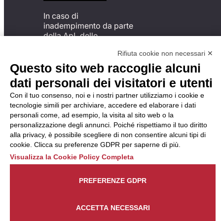
In caso di
inadempimento da parte
della ApL delle
disposizioni
Rifiuta cookie non necessari ✕
del Codice di Condotta, è
possibile presentare un
Questo sito web raccoglie alcuni
reclamo
dati personali dei visitatori e utenti
all’Organismo di
Monitoraggio utilizzando
Con il tuo consenso, noi e i nostri partner utilizziamo i cookie e
una delle modalità
tecnologie simili per archiviare, accedere ed elaborare i dati
descritte al seguente
personali come, ad esempio, la visita al sito web o la
indirizzo web
personalizzazione degli annunci. Poiché rispettiamo il tuo diritto
https://odm-
alla privacy, è possibile scegliere di non consentire alcuni tipi di
agenzielavoro.it/reclami/
.
cookie. Clicca su preferenze GDPR per saperne di più.
Visualizza la Cookie Policy Completa
PREFERENZE GDPR
ACCETTA NECESSARI