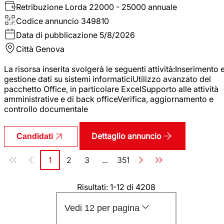
Retribuzione Lorda
22000 - 25000 annuale
Codice annuncio
349810
Data di pubblicazione
5/8/2026
Città
Genova
La risorsa inserita svolgerà le seguenti attività:Inserimento 
gestione dati su sistemi informaticiUtilizzo avanzato del
pacchetto Office, in particolare ExcelSupporto alle attività
amministrative e di back officeVerifica, aggiornamento e
controllo documentale
Dettaglio annuncio
Candidati
Paginazione
1
2
3
...
351
Pagina
Pagina
Pagina
Pagina
Risultati: 1-12 di 4208
Vedi 12 per pagina