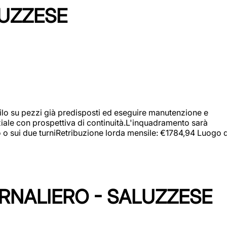
LUZZESE
a filo su pezzi già predisposti ed eseguire manutenzione e
iziale con prospettiva di continuità.L'inquadramento sarà
zo o sui due turniRetribuzione lorda mensile: €1784,94 Luogo d
ORNALIERO - SALUZZESE