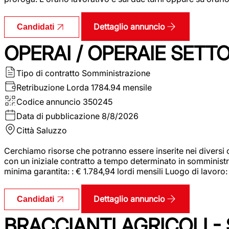
Dettaglio annuncio
Candidati
OPERAI / OPERAIE SET
Tipo di contratto
Somministrazione
Retribuzione Lorda
1784.94 mensile
Codice annuncio
350245
Data di pubblicazione
8/8/2026
Città
Saluzzo
Cerchiamo risorse che potranno essere inserite nei diversi 
con un iniziale contratto a tempo determinato in somministraz
minima garantita: : € 1.784,94 lordi mensili Luogo di lavoro
Dettaglio annuncio
Candidati
BRACCIANTI AGRICOLI -