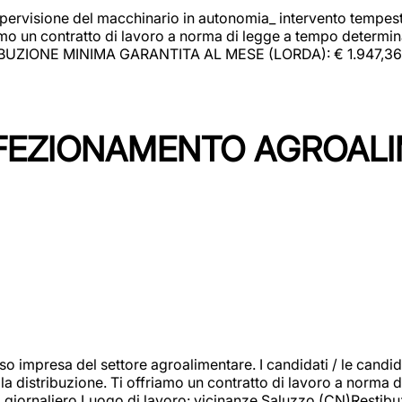
upervisione del macchinario in autonomia_ intervento tempesti
o un contratto di lavoro a norma di legge a tempo determinato
RIBUZIONE MINIMA GARANTITA AL MESE (LORDA): € 1.947,36 Il 
NFEZIONAMENTO AGROAL
so impresa del settore agroalimentare. I candidati / le can
la distribuzione. Ti offriamo un contratto di lavoro a norma d
io giornaliero.Luogo di lavoro: vicinanze Saluzzo (CN)Restibu