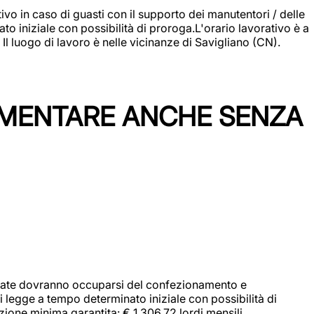
vo in caso di guasti con il supporto dei manutentori / delle
 iniziale con possibilità di proroga.L'orario lavorativo è a
luogo di lavoro è nelle vicinanze di Savigliano (CN).
IMENTARE ANCHE SENZA
didate dovranno occuparsi del confezionamento e
i legge a tempo determinato iniziale con possibilità di
zione minima garantita: € 1.306,72 lordi mensili