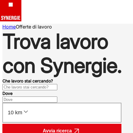
Home
Offerte di lavoro
Trova lavoro
con Synergie.
Che lavoro stai cercando?
Dove
10 km
Avvia ricerca