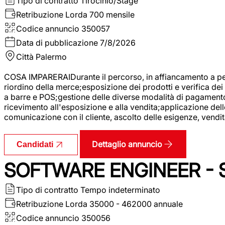
Tipo di contratto
Tirocinio/Stage
Retribuzione Lorda
700 mensile
Codice annuncio
350057
Data di pubblicazione
7/8/2026
Città
Palermo
COSA IMPARERAIDurante il percorso, in affiancamento a pers
riordino della merce;esposizione dei prodotti e verifica dei 
a barre e POS;gestione delle diverse modalità di pagamento;
ricevimento all'esposizione e alla vendita;applicazione dell
comunicazione con il cliente, ascolto delle esigenze, vendit
Dettaglio annuncio
Candidati
SOFTWARE ENGINEER - 
Tipo di contratto
Tempo indeterminato
Retribuzione Lorda
35000 - 462000 annuale
Codice annuncio
350056