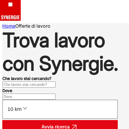
Home
Offerte di lavoro
Trova lavoro
con Synergie.
Che lavoro stai cercando?
Dove
10 km
Avvia ricerca