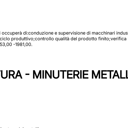
 si occuperà di:conduzione e supervisione di macchinari indust
clo produttivo;controllo qualità del prodotto finito;verifica 
753,00 -1981,00.
URA - MINUTERIE METAL