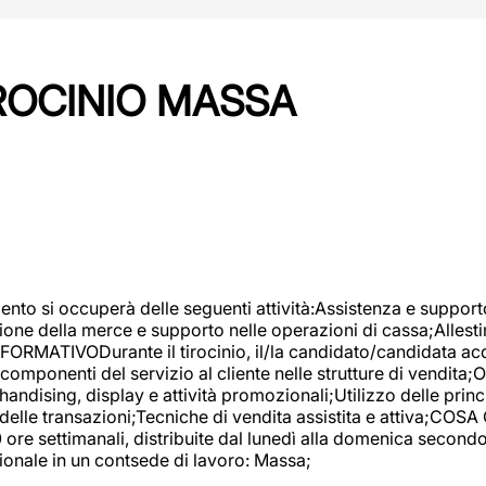
IROCINIO MASSA
imento si occuperà delle seguenti attività:Assistenza e support
ione della merce e supporto nelle operazioni di cassa;Allesti
FORMATIVODurante il tirocinio, il/la candidato/candidata acq
componenti del servizio al cliente nelle strutture di vendita
ndising, display e attività promozionali;Utilizzo delle princi
delle transazioni;Tecniche di vendita assistita e attiva;COS
re settimanali, distribuite dal lunedì alla domenica secondo 
onale in un contsede di lavoro: Massa;