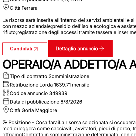
Città
Ferrara
La risorsa sarà inserita all'interno dei servizi ambientali e si
con mezzo aziendale;presidio dell'isola ecologica e assistenz
rifiuto;registrazione degli accessi tramite tessera e inserim
Dettaglio annuncio
Candidati
OPERAIO/A ADDETTO/A 
Tipo di contratto
Somministrazione
Retribuzione Lorda
1639.71 mensile
Codice annuncio
349939
Data di pubblicazione
6/8/2026
Città
Gorla Maggiore
🎯 Posizione – Cosa faraiLa risorsa selezionata si occuper
medio/leggera come cacciaviti, avvitatori, piedi di porco, t
offriamoContratto in somministrazione determinato, con p