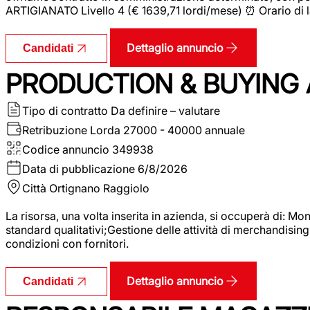
ARTIGIANATO Livello 4 (€ 1639,71 lordi/mese) ⏰ Orario di l
Dettaglio annuncio
Candidati
PRODUCTION & BUYING A
Tipo di contratto
Da definire – valutare
Retribuzione Lorda
27000 - 40000 annuale
Codice annuncio
349938
Data di pubblicazione
6/8/2026
Città
Ortignano Raggiolo
La risorsa, una volta inserita in azienda, si occuperà di: M
standard qualitativi;Gestione delle attività di merchandising
condizioni con fornitori.
Dettaglio annuncio
Candidati