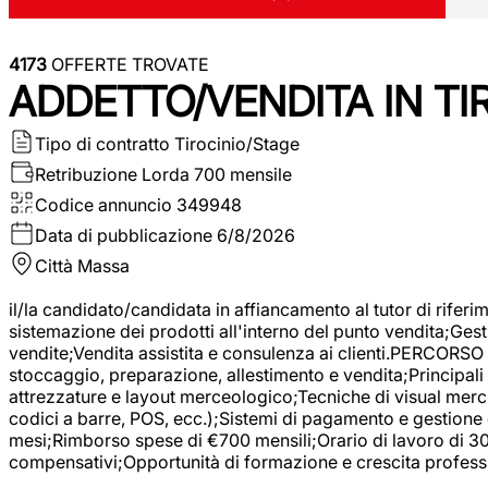
4173
OFFERTE TROVATE
ADDETTO/VENDITA IN T
Tipo di contratto
Tirocinio/Stage
Retribuzione Lorda
700 mensile
Codice annuncio
349948
Data di pubblicazione
6/8/2026
Città
Massa
il/la candidato/candidata in affiancamento al tutor di rifer
sistemazione dei prodotti all'interno del punto vendita;Gest
vendite;Vendita assistita e consulenza ai clienti.PERCORSO 
stoccaggio, preparazione, allestimento e vendita;Principali 
attrezzature e layout merceologico;Tecniche di visual mercha
codici a barre, POS, ecc.);Sistemi di pagamento e gestione 
mesi;Rimborso spese di €700 mensili;Orario di lavoro di 30 o
compensativi;Opportunità di formazione e crescita professi