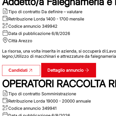
Addetto/a Falegnameria e
Tipo di contratto
Da definire – valutare
Retribuzione Lorda
1400 - 1700 mensile
Codice annuncio
349942
Data di pubblicazione
6/8/2026
Città
Arezzo
La risorsa, una volta inserita in azienda, si occuperà di:La
legno;Utilizzo di macchinari e attrezzature da falegnameria;
Dettaglio annuncio
Candidati
OPERATORI RACCOLTA RI
Tipo di contratto
Somministrazione
Retribuzione Lorda
19000 - 20000 annuale
Codice annuncio
349941
Data di pubblicazione
6/8/2026