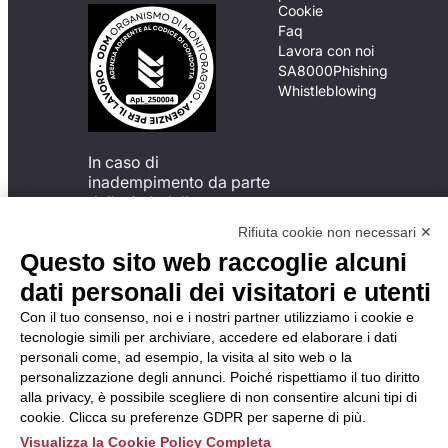
Cookie
Faq
Lavora con noi
SA8000
Phishing
Whistleblowing
In caso di
inadempimento da parte
della ApL delle
disposizioni
Rifiuta cookie non necessari ✕
del Codice di Condotta, è
Questo sito web raccoglie alcuni
possibile presentare un
reclamo
dati personali dei visitatori e utenti
all’Organismo di
Con il tuo consenso, noi e i nostri partner utilizziamo i cookie e
Monitoraggio utilizzando
tecnologie simili per archiviare, accedere ed elaborare i dati
una delle modalità
personali come, ad esempio, la visita al sito web o la
descritte al seguente
personalizzazione degli annunci. Poiché rispettiamo il tuo diritto
indirizzo web
alla privacy, è possibile scegliere di non consentire alcuni tipi di
https://odm-
cookie. Clicca su preferenze GDPR per saperne di più.
agenzielavoro.it/reclami/
.
Visualizza la Cookie Policy Completa