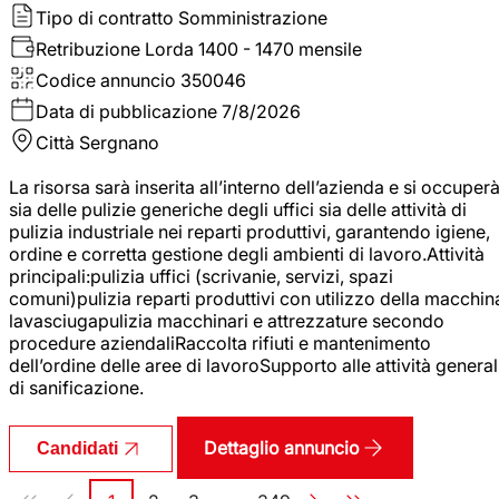
Tipo di contratto
Somministrazione
Retribuzione Lorda
1400 - 1470 mensile
Codice annuncio
350046
Data di pubblicazione
7/8/2026
Città
Sergnano
La risorsa sarà inserita all’interno dell’azienda e si occuper
sia delle pulizie generiche degli uffici sia delle attività di
pulizia industriale nei reparti produttivi, garantendo igiene,
ordine e corretta gestione degli ambienti di lavoro.Attività
principali:pulizia uffici (scrivanie, servizi, spazi
comuni)pulizia reparti produttivi con utilizzo della macchin
lavasciugapulizia macchinari e attrezzature secondo
procedure aziendaliRaccolta rifiuti e mantenimento
dell’ordine delle aree di lavoroSupporto alle attività general
di sanificazione.
Dettaglio annuncio
Candidati
Paginazione